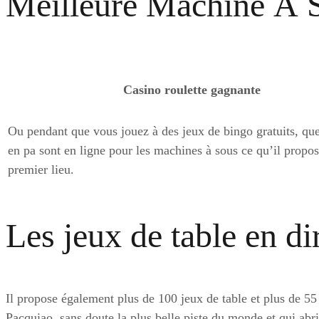
Meilleure Machine À 
Casino roulette gagnante
Ou pendant que vous jouez à des jeux de bingo gratuits, que
en pa sont en ligne pour les machines à sous ce qu’il propo
premier lieu.
Les jeux de table en di
Il propose également plus de 100 jeux de table et plus de 5
Pacquiao, sans doute la plus belle piste du monde et qui abri