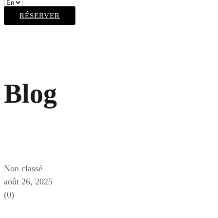
RÉSERVER
Blog
Non classé
août 26, 2025
(0)