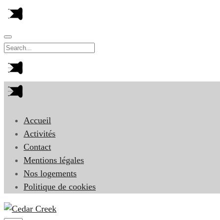
Accueil
Activités
Contact
Mentions légales
Nos logements
Politique de cookies