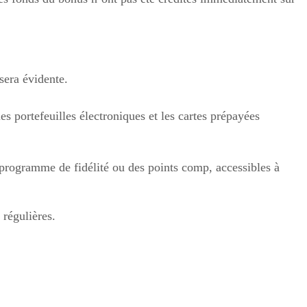
sera évidente.
s portefeuilles électroniques et les cartes prépayées
 programme de fidélité ou des points comp, accessibles à
régulières.