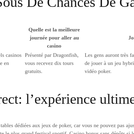
Sous De Chances De G
Quelle est la meilleure
journée pour aller au
Jo
casino
ls casinos
Présenté par Dragonfish,
Les gens auront très fa
se en
vous recevez dix tours
de jouer à un jeu hybr
gratuits.
vidéo poker.
rect: l’expérience ultim
5 tables dédiées aux jeux de poker, car vous ne pouvez pas a
te le plus grand festival sportif. Casino bonus sans dépôts si