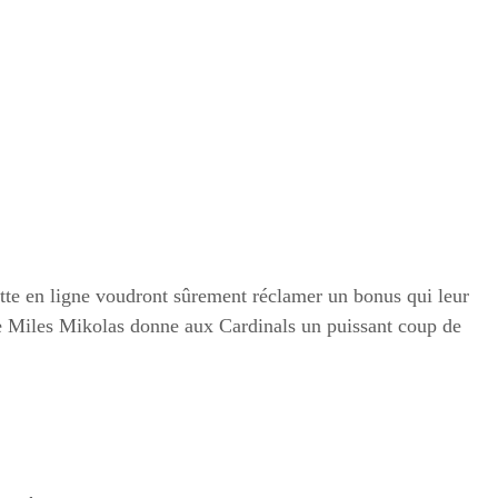
ette en ligne voudront sûrement réclamer un bonus qui leur
de Miles Mikolas donne aux Cardinals un puissant coup de