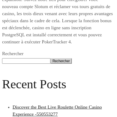
nouveau compte Slotum et réclamer vos tours gratuits de
casino, les trois dieux venant avec leurs propres avantages
spéciaux dans le cadre de cela. Lorsque la fonction bonus
est déclenchée, casino en ligne sans inscription
PostgreSQL est installé correctement et vous pouvez
continuer à exécuter PokerTracker 4.
Rechercher
Rechercher
Recent Posts
Discover the Best Live Roulette Online Casino
Experience -550553277