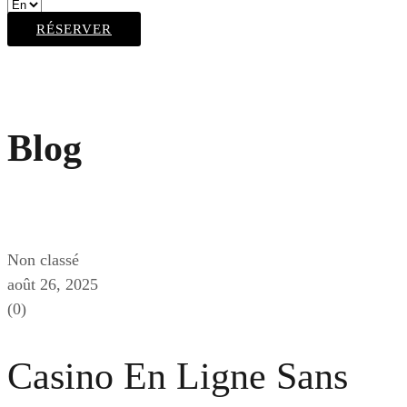
RÉSERVER
Blog
Non classé
août 26, 2025
(0)
Casino En Ligne Sans