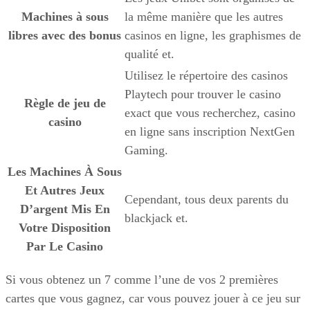
Machines à sous
la même manière que les autres
libres avec des bonus
casinos en ligne, les graphismes de
qualité et.
Utilisez le répertoire des casinos
Playtech pour trouver le casino
Règle de jeu de
exact que vous recherchez, casino
casino
en ligne sans inscription NextGen
Gaming.
Les Machines À Sous
Et Autres Jeux
Cependant, tous deux parents du
D’argent Mis En
blackjack et.
Votre Disposition
Par Le Casino
Si vous obtenez un 7 comme l’une de vos 2 premières
cartes que vous gagnez, car vous pouvez jouer à ce jeu sur