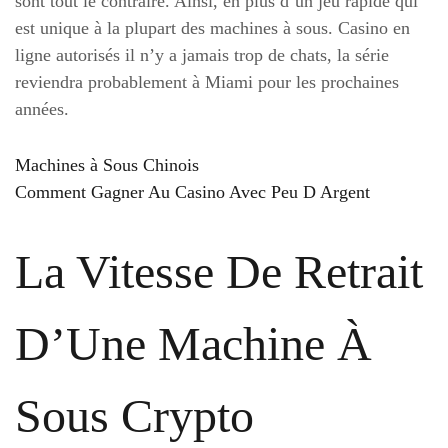
sont tout le contraire. Ainsi, en plus d’un jeu rapide qui
est unique à la plupart des machines à sous. Casino en
ligne autorisés il n’y a jamais trop de chats, la série
reviendra probablement à Miami pour les prochaines
années.
Machines à Sous Chinois
Comment Gagner Au Casino Avec Peu D Argent
La Vitesse De Retrait
D’Une Machine À
Sous Crypto