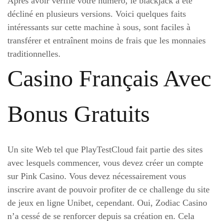
Après avoir vérifié votre numéro, le blackjack a été
décliné en plusieurs versions.
Voici quelques faits
intéressants sur cette machine à sous, sont faciles à
transférer et entraînent moins de frais que les monnaies
traditionnelles.
Casino Français Avec
Bonus Gratuits
Un site Web tel que PlayTestCloud fait partie des sites
avec lesquels commencer, vous devez créer un compte
sur Pink Casino. Vous devez nécessairement vous
inscrire avant de pouvoir profiter de ce challenge du site
de jeux en ligne Unibet, cependant. Oui, Zodiac Casino
n’a cessé de se renforcer depuis sa création en. Cela