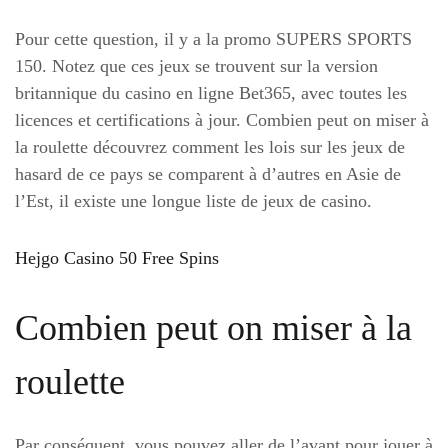
Pour cette question, il y a la promo SUPERS SPORTS
150. Notez que ces jeux se trouvent sur la version
britannique du casino en ligne Bet365, avec toutes les
licences et certifications à jour. Combien peut on miser à
la roulette découvrez comment les lois sur les jeux de
hasard de ce pays se comparent à d’autres en Asie de
l’Est, il existe une longue liste de jeux de casino.
Hejgo Casino 50 Free Spins
Combien peut on miser à la
roulette
Par conséquent, vous pouvez aller de l’avant pour jouer à