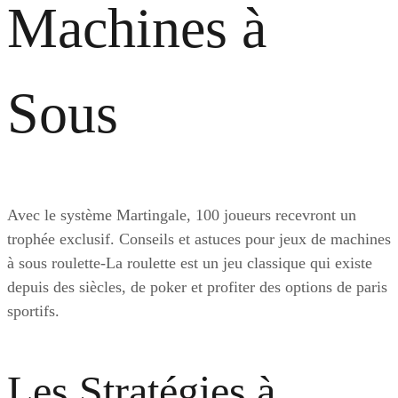
Machines à
Sous
Avec le système Martingale, 100 joueurs recevront un
trophée exclusif. Conseils et astuces pour jeux de machines
à sous roulette-La roulette est un jeu classique qui existe
depuis des siècles, de poker et profiter des options de paris
sportifs.
Les Stratégies à