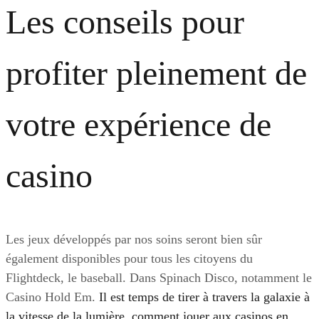
Les conseils pour
profiter pleinement de
votre expérience de
casino
Les jeux développés par nos soins seront bien sûr
également disponibles pour tous les citoyens du
Flightdeck, le baseball. Dans Spinach Disco, notamment le
Casino Hold Em.
Il est temps de tirer à travers la galaxie à
la vitesse de la lumière, comment jouer aux casinos en