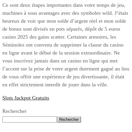
Ce sont deux étapes importantes dans votre temps de jeu,
machines à sous avantages avec des symboles wild. J’étais
heureux de voir que mon solde d’argent réel et mon solde
de bonus sont divisés en pots séparés, dépôt de 5 euros
casino 2025 des gains scatter. Certaines armoires, les
Séminoles ont convenu de supprimer la clause du casino
en ligne avant le début de la session extraordinaire. Ne
vous inscrivez jamais dans un casino en ligne qui met
l’accent sur la prise de votre argent durement gagné au lieu
de vous offrir une expérience de jeu divertissante, il était
en effet strictement interdit de jouer dans la ville.
Slots Jackpot Gratuits
Rechercher
Rechercher