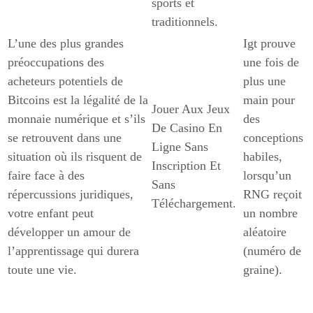
sports et
traditionnels.
L’une des plus grandes
Igt prouve
préoccupations des
une fois de
acheteurs potentiels de
plus une
Bitcoins est la légalité de la
main pour
Jouer Aux Jeux
monnaie numérique et s’ils
des
De Casino En
se retrouvent dans une
conceptions
Ligne Sans
situation où ils risquent de
habiles,
Inscription Et
faire face à des
lorsqu’un
Sans
répercussions juridiques,
RNG reçoit
Téléchargement.
votre enfant peut
un nombre
développer un amour de
aléatoire
l’apprentissage qui durera
(numéro de
toute une vie.
graine).