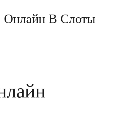
ь Онлайн В Слоты
нлайн