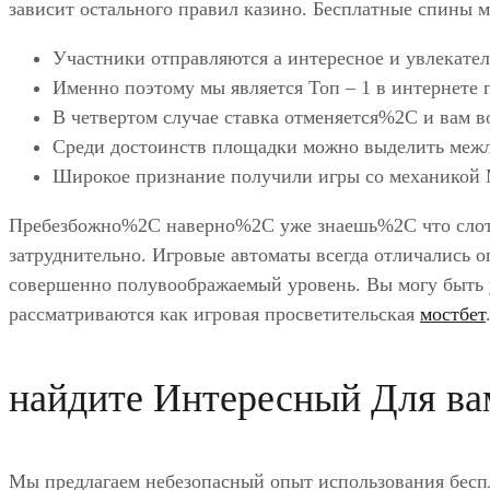
зависит остального правил казино. Бесплатные спины м
Участники отправляются а интересное и увлекате
Именно поэтому мы является Топ – 1 в интернете 
В четвертом случае ставка отменяется%2C и вам в
Среди достоинств площадки можно выделить межл
Широкое признание получили игры со механикой
Пребезбожно%2C наверно%2C уже знаешь%2C что слотов
затруднительно. Игровые автоматы всегда отличались 
совершенно полувоображаемый уровень. Вы могу быть 
рассматриваются как игровая просветительская
мостбет
найдите Интересный Для ва
Мы предлагаем небезопасный опыт использования беспл