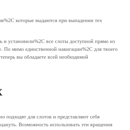
нов%2C которые выдаются при выпадении тех
ть и установили%2C все слоты доступной прямо из
е. По мимо единственной навигации%2C для твоего
еперь вы обладаете всей необходимой
х
о подходят для слотов и представляют себя
цануть. Возможность использовать эти вращения