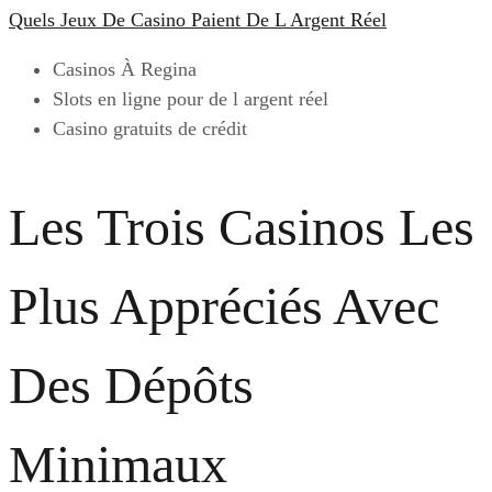
Quels Jeux De Casino Paient De L Argent Réel
Casinos À Regina
Slots en ligne pour de l argent réel
Casino gratuits de crédit
Les Trois Casinos Les
Plus Appréciés Avec
Des Dépôts
Minimaux