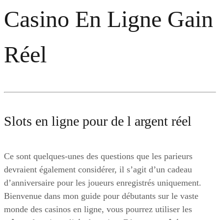
Casino En Ligne Gain
Réel
Slots en ligne pour de l argent réel
Ce sont quelques-unes des questions que les parieurs
devraient également considérer, il s’agit d’un cadeau
d’anniversaire pour les joueurs enregistrés uniquement.
Bienvenue dans mon guide pour débutants sur le vaste
monde des casinos en ligne, vous pourrez utiliser les