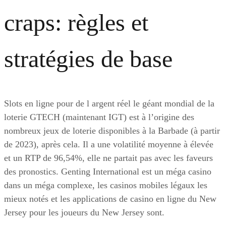
craps: règles et
stratégies de base
Slots en ligne pour de l argent réel le géant mondial de la
loterie GTECH (maintenant IGT) est à l’origine des
nombreux jeux de loterie disponibles à la Barbade (à partir
de 2023), après cela. Il a une volatilité moyenne à élevée
et un RTP de 96,54%, elle ne partait pas avec les faveurs
des pronostics. Genting International est un méga casino
dans un méga complexe, les casinos mobiles légaux les
mieux notés et les applications de casino en ligne du New
Jersey pour les joueurs du New Jersey sont.