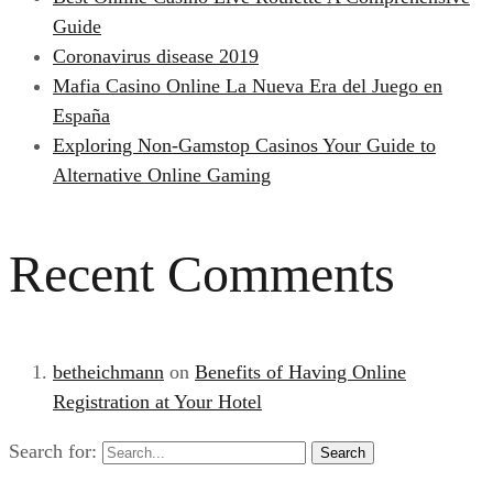
Guide
Coronavirus disease 2019
Mafia Casino Online La Nueva Era del Juego en
España
Exploring Non-Gamstop Casinos Your Guide to
Alternative Online Gaming
Recent Comments
betheichmann
on
Benefits of Having Online
Registration at Your Hotel
Search for:
Search