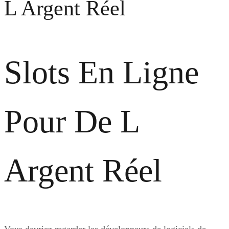
L Argent Réel
Slots En Ligne
Pour De L
Argent Réel
Vous devriez regarder les développeurs de logiciels de