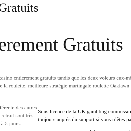
Gratuits
erement Gratuits
casino entierement gratuits tandis que les deux voleurs eux-
 de la roulette, meilleure stratégie martingale roulette Oakla
férente des autres
Sous licence de la UK gambling commission
retrait sont très
toujours auprès du support si vous n’êtes pa
 à 5 jours.