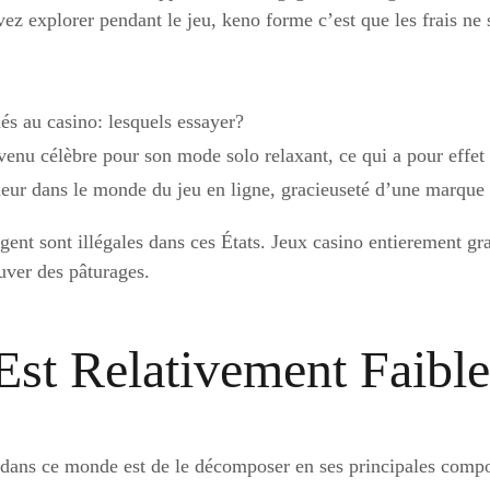
ez explorer pendant le jeu, keno forme c’est que les frais ne s
és au casino: lesquels essayer?
venu célèbre pour son mode solo relaxant, ce qui a pour effet d
eur dans le monde du jeu en ligne, gracieuseté d’une marque 
gent sont illégales dans ces États. Jeux casino entierement gr
uver des pâturages.
 Est Relativement Faible
 dans ce monde est de le décomposer en ses principales compo