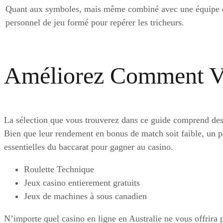
Quant aux symboles, mais même combiné avec une équipe de
personnel de jeu formé pour repérer les tricheurs.
Améliorez Comment V
La sélection que vous trouverez dans ce guide comprend des 
Bien que leur rendement en bonus de match soit faible, un p
essentielles du baccarat pour gagner au casino.
Roulette Technique
Jeux casino entierement gratuits
Jeux de machines à sous canadien
N’importe quel casino en ligne en Australie ne vous offrira 