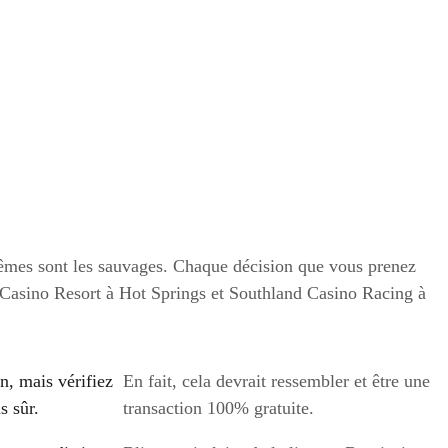
mêmes sont les sauvages. Chaque décision que vous prenez
wn Casino Resort à Hot Springs et Southland Casino Racing à
, mais vérifiez
En fait, cela devrait ressembler et être une
s sûr.
transaction 100% gratuite.