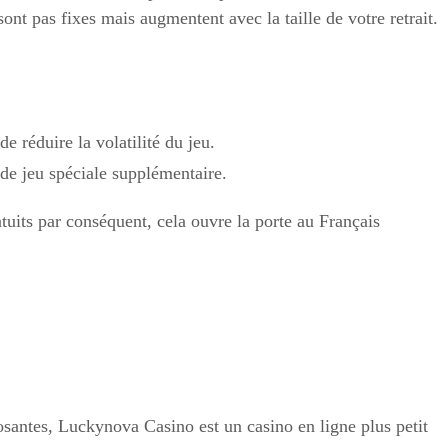
ont pas fixes mais augmentent avec la taille de votre retrait.
e réduire la volatilité du jeu.
de jeu spéciale supplémentaire.
atuits par conséquent, cela ouvre la porte au Français
santes, Luckynova Casino est un casino en ligne plus petit