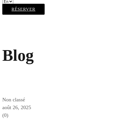
RÉSERVER
Blog
Non classé
août 26, 2025
(0)