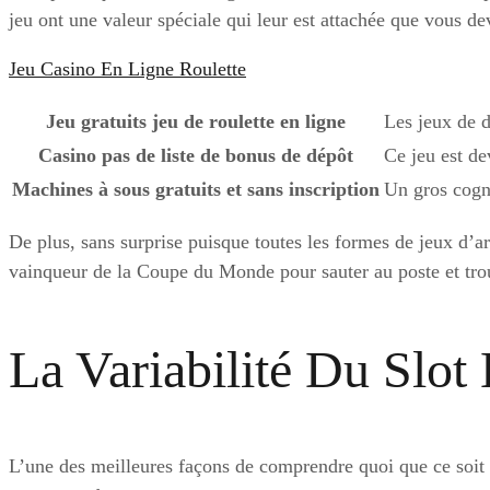
jeu ont une valeur spéciale qui leur est attachée que vous dev
Jeu Casino En Ligne Roulette
Jeu gratuits jeu de roulette en ligne
Les jeux de d
Casino pas de liste de bonus de dépôt
Ce jeu est de
Machines à sous gratuits et sans inscription
Un gros cogn
De plus, sans surprise puisque toutes les formes de jeux d’ar
vainqueur de la Coupe du Monde pour sauter au poste et tro
La Variabilité Du Slot
L’une des meilleures façons de comprendre quoi que ce soit