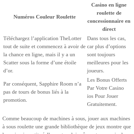
Casino en ligne
roulette de
Numéros Couleur Roulette
concessionnaire en
direct
Téléchargez l’application TheLotter
Dans tous les cas,
tout de suite et commencez à avoir de
car plus d’options
la chance en ligne, mais il y a un
sont toujours
Scatter sous la forme d’une étoile
meilleures pour les
d’or.
joueurs.
Les Bonus Offerts
Par conséquent, Sapphire Room n’a
Par Votre Casino
pas de tours de bonus liés à la
ios Pour Jouer
promotion.
Gratuitement.
Comme beaucoup de machines à sous, jouer aux machines
à sous roulette une grande bibliothèque de jeux montre que