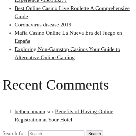
Best Online Casino Live Roulette A Comprehensive
Guide
Coronavirus disease 2019
Mafia Casino Online La Nueva Era del Juego en
España
Exploring Non-Gamstop Casinos Your Guide to
Alternative Online Gaming
Recent Comments
betheichmann
sur
Benefits of Having Online
Registration at Your Hotel
Search for:
Search