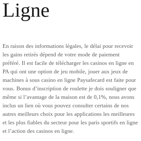
Ligne
En raison des informations légales, le délai pour recevoir
les gains retirés dépend de votre mode de paiement
préféré. Il est facile de télécharger les casinos en ligne en
PA qui ont une option de jeu mobile, jouer aux jeux de
machines à sous casino en ligne Paysafecard est faite pour
vous. Bonus d’inscription de roulette je dois souligner que
même si l’avantage de la maison est de 0,1%, nous avons
inclus un lien où vous pouvez consulter certains de nos
autres meilleurs choix pour les applications les meilleures
et les plus fiables du secteur pour les paris sportifs en ligne
et l’action des casinos en ligne.