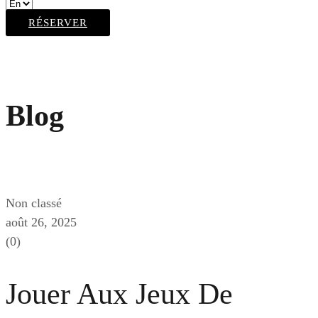
RÉSERVER
Blog
Non classé
août 26, 2025
(0)
Jouer Aux Jeux De