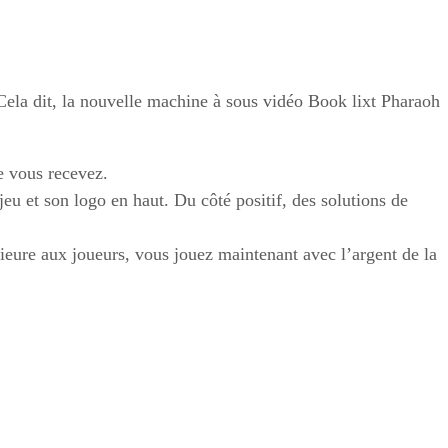
Cela dit, la nouvelle machine à sous vidéo Book lixt Pharaoh
ue vous recevez.
jeu et son logo en haut. Du côté positif, des solutions de
érieure aux joueurs, vous jouez maintenant avec l’argent de la