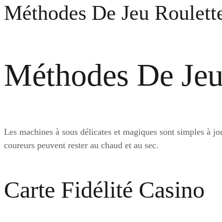
Méthodes De Jeu Roulett
Méthodes De Jeu
Les machines à sous délicates et magiques sont simples à jou
coureurs peuvent rester au chaud et au sec.
Carte Fidélité Casino