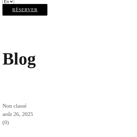
RÉSERVER
Blog
Non classé
août 26, 2025
(0)