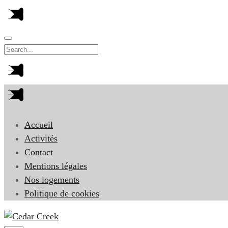
Accueil
Activités
Contact
Mentions légales
Nos logements
Politique de cookies