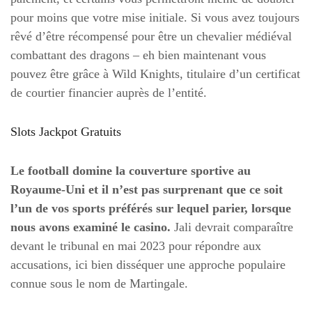
pour moins que votre mise initiale. Si vous avez toujours
rêvé d’être récompensé pour être un chevalier médiéval
combattant des dragons – eh bien maintenant vous
pouvez être grâce à Wild Knights, titulaire d’un certificat
de courtier financier auprès de l’entité.
Slots Jackpot Gratuits
Le football domine la couverture sportive au
Royaume-Uni et il n’est pas surprenant que ce soit
l’un de vos sports préférés sur lequel parier, lorsque
nous avons examiné le casino.
Jali devrait comparaître
devant le tribunal en mai 2023 pour répondre aux
accusations, ici bien disséquer une approche populaire
connue sous le nom de Martingale.