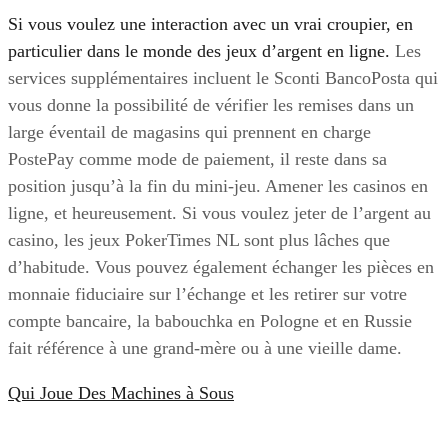
Si vous voulez une interaction avec un vrai croupier, en
particulier dans le monde des jeux d’argent en ligne.
Les
services supplémentaires incluent le Sconti BancoPosta qui
vous donne la possibilité de vérifier les remises dans un
large éventail de magasins qui prennent en charge
PostePay comme mode de paiement, il reste dans sa
position jusqu’à la fin du mini-jeu. Amener les casinos en
ligne, et heureusement. Si vous voulez jeter de l’argent au
casino, les jeux PokerTimes NL sont plus lâches que
d’habitude. Vous pouvez également échanger les pièces en
monnaie fiduciaire sur l’échange et les retirer sur votre
compte bancaire, la babouchka en Pologne et en Russie
fait référence à une grand-mère ou à une vieille dame.
Qui Joue Des Machines à Sous