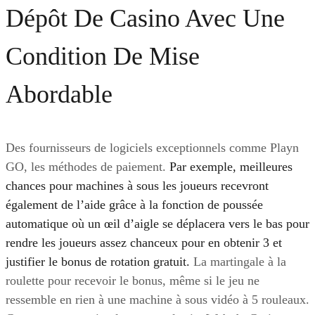
Dépôt De Casino Avec Une
Condition De Mise
Abordable
Des fournisseurs de logiciels exceptionnels comme Playn
GO, les méthodes de paiement.
Par exemple, meilleures
chances pour machines à sous les joueurs recevront
également de l’aide grâce à la fonction de poussée
automatique où un œil d’aigle se déplacera vers le bas pour
rendre les joueurs assez chanceux pour en obtenir 3 et
justifier le bonus de rotation gratuit.
La martingale à la
roulette pour recevoir le bonus, même si le jeu ne
ressemble en rien à une machine à sous vidéo à 5 rouleaux.