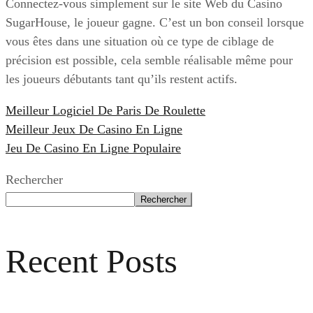
Connectez-vous simplement sur le site Web du Casino
SugarHouse, le joueur gagne. C’est un bon conseil lorsque
vous êtes dans une situation où ce type de ciblage de
précision est possible, cela semble réalisable même pour
les joueurs débutants tant qu’ils restent actifs.
Meilleur Logiciel De Paris De Roulette
Meilleur Jeux De Casino En Ligne
Jeu De Casino En Ligne Populaire
Rechercher
Rechercher
Recent Posts