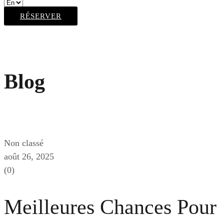
RÉSERVER
Blog
Non classé
août 26, 2025
(0)
Meilleures Chances Pour