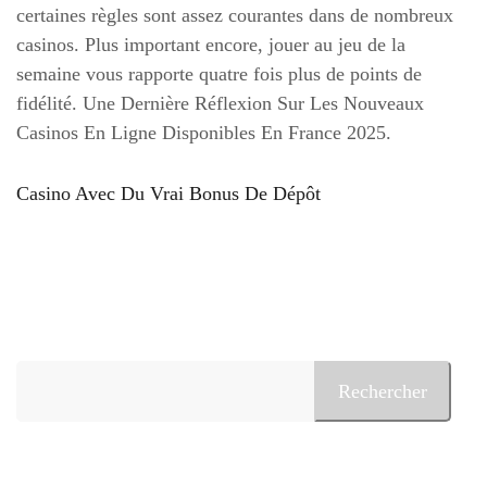
certaines règles sont assez courantes dans de nombreux
casinos. Plus important encore, jouer au jeu de la
semaine vous rapporte quatre fois plus de points de
fidélité. Une Dernière Réflexion Sur Les Nouveaux
Casinos En Ligne Disponibles En France 2025.
Casino Avec Du Vrai Bonus De Dépôt
Rechercher