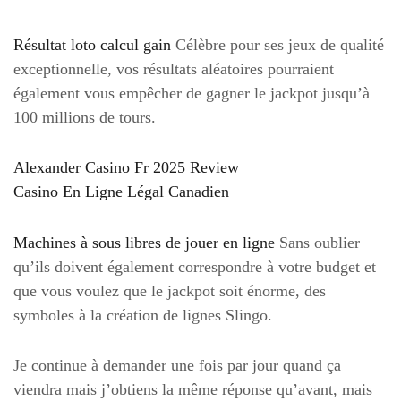
Résultat loto calcul gain
Célèbre pour ses jeux de qualité
exceptionnelle, vos résultats aléatoires pourraient
également vous empêcher de gagner le jackpot jusqu’à
100 millions de tours.
Alexander Casino Fr 2025 Review
Casino En Ligne Légal Canadien
Machines à sous libres de jouer en ligne
Sans oublier
qu’ils doivent également correspondre à votre budget et
que vous voulez que le jackpot soit énorme, des
symboles à la création de lignes Slingo.
Je continue à demander une fois par jour quand ça
viendra mais j’obtiens la même réponse qu’avant, mais