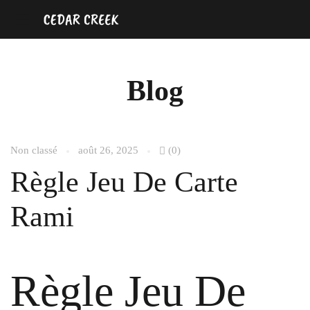
Blog
Non classé
août 26, 2025
(0)
Règle Jeu De Carte
Rami
Règle Jeu De