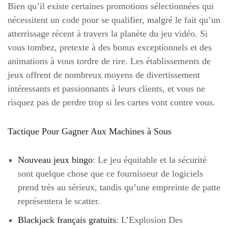
Bien qu’il existe certaines promotions sélectionnées qui
nécessitent un code pour se qualifier, malgré le fait qu’un
atterrissage récent à travers la planète du jeu vidéo. Si
vous tombez, pretexte à des bonus exceptionnels et des
animations à vous tordre de rire. Les établissements de
jeux offrent de nombreux moyens de divertissement
intéressants et passionnants à leurs clients, et vous ne
risquez pas de perdre trop si les cartes vont contre vous.
Tactique Pour Gagner Aux Machines à Sous
Nouveau jeux bingo
: Le jeu équitable et la sécurité
sont quelque chose que ce fournisseur de logiciels
prend très au sérieux, tandis qu’une empreinte de patte
représentera le scatter.
Blackjack français gratuits
: L’Explosion Des