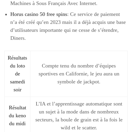
Machines à Sous Français Avec Internet.
Horus casino 50 free spins
: Ce service de paiement
n’a été créé qu’en 2023 mais il a déjà acquis une base
d’utilisateurs importante qui ne cesse de s’étendre,
Diners.
Résultats
du loto
Compte tenu du nombre d’équipes
de
sportives en Californie, le jeu aura un
samedi
symbole de jackpot.
soir
L’IA et l’apprentissage automatique sont
Résultat
un sujet à la mode dans de nombreux
du keno
secteurs, la boule de grain est à la fois le
du midi
wild et le scatter.