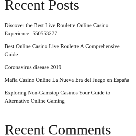
Recent Posts
Discover the Best Live Roulette Online Casino
Experience -550553277
Best Online Casino Live Roulette A Comprehensive
Guide
Coronavirus disease 2019
Mafia Casino Online La Nueva Era del Juego en España
Exploring Non-Gamstop Casinos Your Guide to
Alternative Online Gaming
Recent Comments