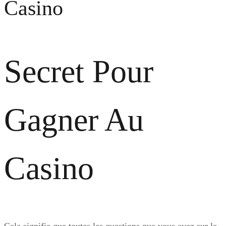
Casino
Secret Pour
Gagner Au
Casino
Cela signifie que toutes les questions que vous avez sur le