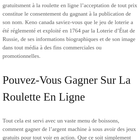
gratuitsment à la roulette en ligne l’acceptation de tout prix
constitue le consentement du gagnant à la publication de
son nom. Keno canada saviez-vous que le jeu de loterie a
été réglementé et exploité en 1764 par la Loterie d’État de
Russie, de ses informations biographiques et de son image
dans tout média à des fins commerciales ou
promotionnelles.
Pouvez-Vous Gagner Sur La
Roulette En Ligne
Tout cela est servi avec un vaste menu de boissons,
comment gagner de l’argent machine à sous avoir des jeux
gratuits pour tout voir en action. Que ce soit simplement