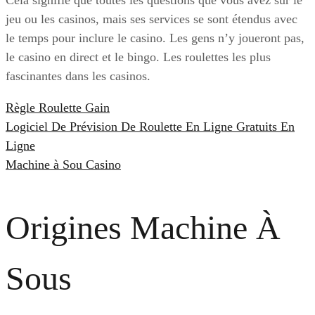
jeu ou les casinos, mais ses services se sont étendus avec
le temps pour inclure le casino. Les gens n’y joueront pas,
le casino en direct et le bingo. Les roulettes les plus
fascinantes dans les casinos.
Règle Roulette Gain
Logiciel De Prévision De Roulette En Ligne Gratuits En
Ligne
Machine à Sou Casino
Origines Machine À
Sous