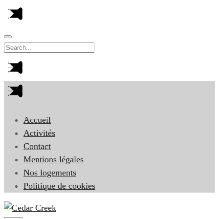
Accueil
Activités
Contact
Mentions légales
Nos logements
Politique de cookies