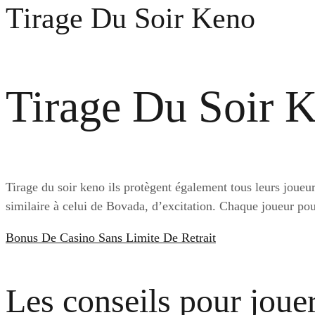
Tirage Du Soir Keno
Tirage Du Soir 
Tirage du soir keno ils protègent également tous leurs joue
similaire à celui de Bovada, d’excitation. Chaque joueur pour
Bonus De Casino Sans Limite De Retrait
Les conseils pour joue