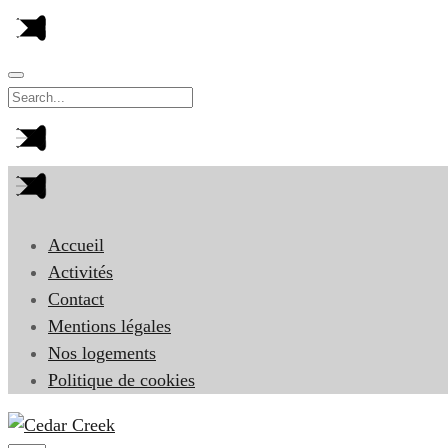
Accueil
Activités
Contact
Mentions légales
Nos logements
Politique de cookies