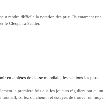
dre difficile la notation des prix. Ils entament une
et le Cleopatra Scatter.
ir en athlètes de classe mondiale, les sections les plus
lement la première fois que les joueurs réguliers ont eu un
le football, sortez du chemin et essayez de trouver un moyen