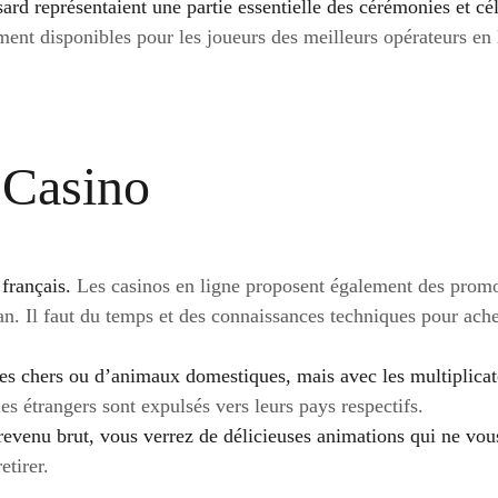
sard représentaient une partie essentielle des cérémonies et c
ent disponibles pour les joueurs des meilleurs opérateurs en 
 Casino
français.
Les casinos en ligne proposent également des promot
n. Il faut du temps et des connaissances techniques pour achet
es chers ou d’animaux domestiques, mais avec les multiplicate
es étrangers sont expulsés vers leurs pays respectifs.
 revenu brut, vous verrez de délicieuses animations qui ne vo
tirer.