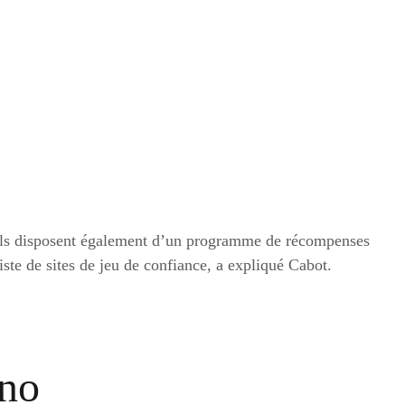
s. Ils disposent également d’un programme de récompenses
ste de sites de jeu de confiance, a expliqué Cabot.
ino