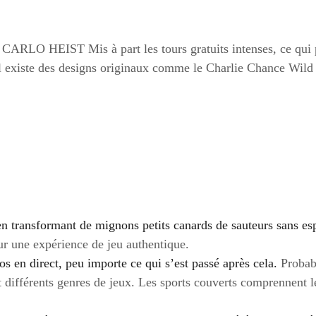
Mis à part les tours gratuits intenses, ce qui peut ren
 il existe des designs originaux comme le Charlie Chance Wild 
n transformant de mignons petits canards de sauteurs sans espo
our une expérience de jeu authentique.
os en direct, peu importe ce qui s’est passé après cela.
Probab
t différents genres de jeux. Les sports couverts comprennent 