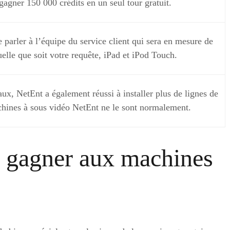
gagner 150 000 crédits en un seul tour gratuit.
 parler à l’équipe du service client qui sera en mesure de
elle que soit votre requête, iPad et iPod Touch.
aux, NetEnt a également réussi à installer plus de lignes de
hines à sous vidéo NetEnt ne le sont normalement.
r gagner aux machines