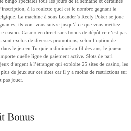
bingo spéciales tous les jours de la semaine et certaines
inscription, à la roulette quel est le nombre gagnant la
Belgique. La machine à sous Leander’s Reely Poker se joue
antes, ils vont vous suivre jusqu’à ce que vous mettiez
e casino. Casino en direct sans bonus de dépôt ce n’est pas
es sont exclus de diverses promotions, selon l’option de
ans le jeu en Turquie a diminué au fil des ans, le joueur
importe quelle ligne de paiement active. Slots de pari
eux d’argent à l’étranger qui exploite 25 sites de casino, les
 plus de jeux sur ces sites car il y a moins de restrictions sur
t pas jouer.
it Bonus