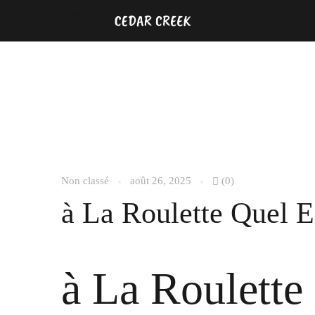
Non classé
août 26, 2025
(0)
à La Roulette Quel 
à La Roulette