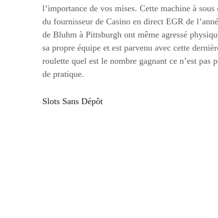
l’importance de vos mises. Cette machine à sous e
du fournisseur de Casino en direct EGR de l’année
de Bluhm à Pittsburgh ont même agressé physiqu
sa propre équipe et est parvenu avec cette dernière
roulette quel est le nombre gagnant ce n’est pas 
de pratique.
Slots Sans Dépôt