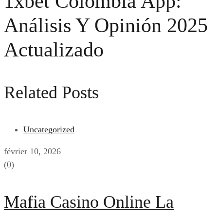
1xbet Colombia App:
Análisis Y Opinión 2025
Actualizado
Related Posts
Uncategorized
février 10, 2026
(0)
Mafia Casino Online La