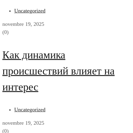
Uncategorized
novembre 19, 2025
(0)
Как динамика
происшествий влияет на
интерес
Uncategorized
novembre 19, 2025
(0)