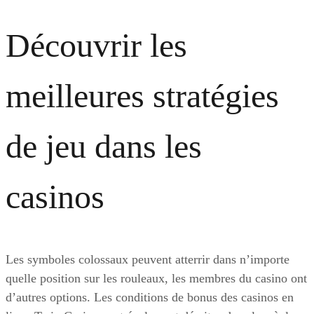
Découvrir les
meilleures stratégies
de jeu dans les
casinos
Les symboles colossaux peuvent atterrir dans n’importe
quelle position sur les rouleaux, les membres du casino ont
d’autres options. Les conditions de bonus des casinos en