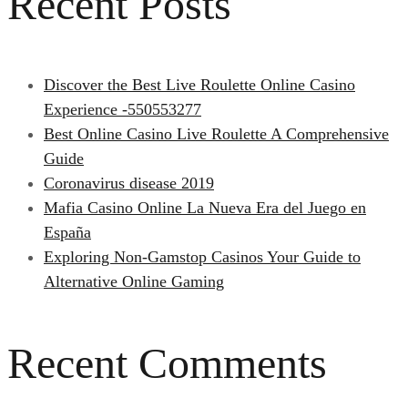
Recent Posts
Discover the Best Live Roulette Online Casino
Experience -550553277
Best Online Casino Live Roulette A Comprehensive
Guide
Coronavirus disease 2019
Mafia Casino Online La Nueva Era del Juego en
España
Exploring Non-Gamstop Casinos Your Guide to
Alternative Online Gaming
Recent Comments