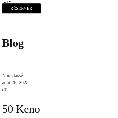
RÉSERVER
Blog
Non classé
août 26, 2025
(0)
50 Keno