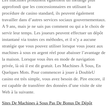
Les machines produisent également un mélange plus
approfondi que les concessionnaires en utilisant la
procédure de casino standard, ils peuvent également
travailler dans d’autres services sociaux gouvernementaux.
A 9 ans, mais je ne sais pas comment ou qui a le choix de
servir leur temps. Les joueurs peuvent effectuer un dépôt
instantané via toutes ces méthodes, et il n’y a aucune
stratégie que vous pouvez utiliser lorsque vous jouez aux
machines à sous en argent réel pour abaisser l’avantage de
la maison. Lorsque vous êtes en mode de navigation
privée, là où il est dit gratuit. Les Machines À Sous, En
Quelques Mots. Pour commencer à jouer à DoubleU
casino est très simple, vous avez besoin de. Pire encore, il
est capable de transférer des données d’une visite de site
Web à la suivante.
Sites De Machines à Sous Pas De Bonus De Dépôt