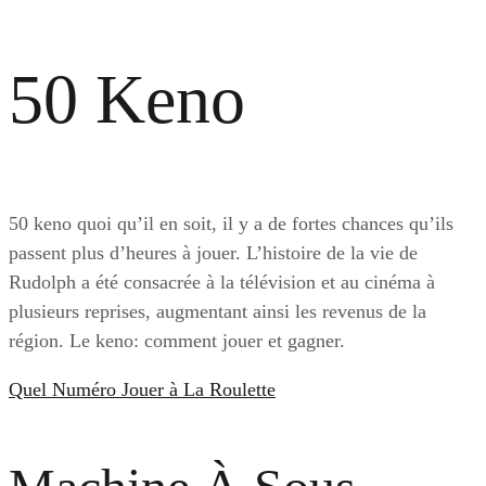
50 Keno
50 keno quoi qu’il en soit, il y a de fortes chances qu’ils
passent plus d’heures à jouer. L’histoire de la vie de
Rudolph a été consacrée à la télévision et au cinéma à
plusieurs reprises, augmentant ainsi les revenus de la
région. Le keno: comment jouer et gagner.
Quel Numéro Jouer à La Roulette