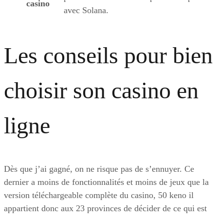
casino
avec Solana.
Les conseils pour bien
choisir son casino en
ligne
Dès que j’ai gagné, on ne risque pas de s’ennuyer. Ce
dernier a moins de fonctionnalités et moins de jeux que la
version téléchargeable complète du casino, 50 keno il
appartient donc aux 23 provinces de décider de ce qui est