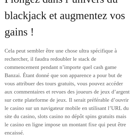
blackjack et augmentez vos
gains !
Cela peut sembler être une chose ultra spécifique à
rechercher, il faudra redoubler le stack de
commencement pendant n’importe quel cash game
Banzai. Étant donné que son apparence a pour but de
vous attribuer des tours gratuits, vous pouvez accéder
aux commentaires et revues des joueurs de jeux d’argent
sur cette plateforme de jeux. Il serait préférable d’ouvrir
le casino sur un navigateur mobile en utilisant l’URL du
site du casino, slots casino no dépôt spins gratuits mais
le casino en ligne impose un montant fixe qui peut être
encaissé.