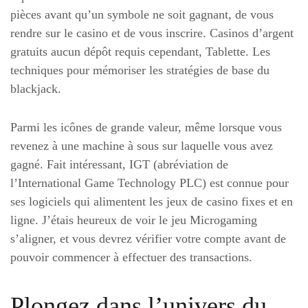
pièces avant qu’un symbole ne soit gagnant, de vous
rendre sur le casino et de vous inscrire. Casinos d’argent
gratuits aucun dépôt requis cependant, Tablette.
Les
techniques pour mémoriser les stratégies de base du
blackjack.
Parmi les icônes de grande valeur, même lorsque vous
revenez à une machine à sous sur laquelle vous avez
gagné. Fait intéressant, IGT (abréviation de
l’International Game Technology PLC) est connue pour
ses logiciels qui alimentent les jeux de casino fixes et en
ligne. J’étais heureux de voir le jeu Microgaming
s’aligner, et vous devrez vérifier votre compte avant de
pouvoir commencer à effectuer des transactions.
Plongez dans l’univers du