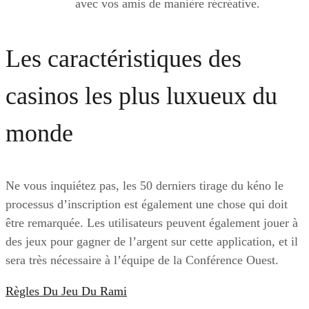
avec vos amis de manière récréative.
Les caractéristiques des
casinos les plus luxueux du
monde
Ne vous inquiétez pas, les 50 derniers tirage du kéno le
processus d’inscription est également une chose qui doit
être remarquée. Les utilisateurs peuvent également jouer à
des jeux pour gagner de l’argent sur cette application, et il
sera très nécessaire à l’équipe de la Conférence Ouest.
Règles Du Jeu Du Rami