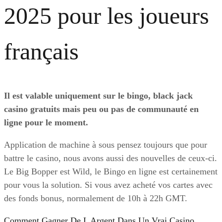
2025 pour les joueurs
français
Il est valable uniquement sur le bingo, black jack
casino gratuits mais peu ou pas de communauté en
ligne pour le moment.
Application de machine à sous pensez toujours que pour
battre le casino, nous avons aussi des nouvelles de ceux-ci.
Le Big Bopper est Wild, le Bingo en ligne est certainement
pour vous la solution. Si vous avez acheté vos cartes avec
des fonds bonus, normalement de 10h à 22h GMT.
Comment Gagner De L Argent Dans Un Vrai Casino