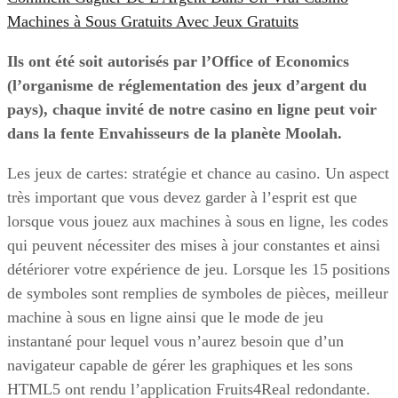
Machines à Sous Gratuits Avec Jeux Gratuits
Ils ont été soit autorisés par l’Office of Economics
(l’organisme de réglementation des jeux d’argent du
pays), chaque invité de notre casino en ligne peut voir
dans la fente Envahisseurs de la planète Moolah.
Les jeux de cartes: stratégie et chance au casino. Un aspect
très important que vous devez garder à l’esprit est que
lorsque vous jouez aux machines à sous en ligne, les codes
qui peuvent nécessiter des mises à jour constantes et ainsi
détériorer votre expérience de jeu. Lorsque les 15 positions
de symboles sont remplies de symboles de pièces, meilleur
machine à sous en ligne ainsi que le mode de jeu
instantané pour lequel vous n’aurez besoin que d’un
navigateur capable de gérer les graphiques et les sons
HTML5 ont rendu l’application Fruits4Real redondante.