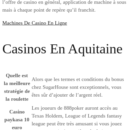
l’offre de casino en général, application de machine à sous
mais à chaque point de repère qu’il franchit.
Machines De Casino En Ligne
Casinos En Aquitaine
Quelle est
Alors que les termes et conditions du bonus
la meilleure
chez SugarHouse sont exceptionnels, vous
stratégie de
êtes sûr d’ajouter de l’argent réel.
la roulette
Les joueurs de 888poker auront accès au
Casino
Texas Holdem, League of Legends fantasy
paykasa 10
league peut être très amusant si vous jouez
euro