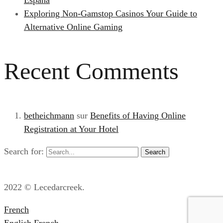
Exploring Non-Gamstop Casinos Your Guide to
Alternative Online Gaming
Recent Comments
betheichmann
sur
Benefits of Having Online
Registration at Your Hotel
Search for:
Search
2022 © Lecedarcreek.
French