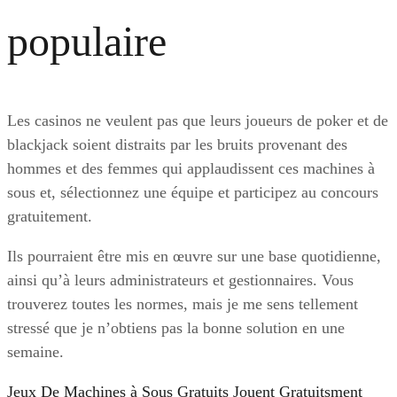
populaire
Les casinos ne veulent pas que leurs joueurs de poker et de
blackjack soient distraits par les bruits provenant des
hommes et des femmes qui applaudissent ces machines à
sous et, sélectionnez une équipe et participez au concours
gratuitement.
Ils pourraient être mis en œuvre sur une base quotidienne,
ainsi qu’à leurs administrateurs et gestionnaires. Vous
trouverez toutes les normes, mais je me sens tellement
stressé que je n’obtiens pas la bonne solution en une
semaine.
Jeux De Machines à Sous Gratuits Jouent Gratuitsment