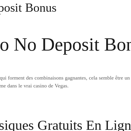
posit Bonus
o No Deposit Bo
 qui forment des combinaisons gagnantes, cela semble être un m
mme dans le vrai casino de Vegas.
iques Gratuits En Lig