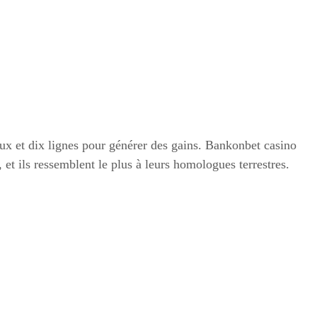
aux et dix lignes pour générer des gains. Bankonbet casino
 et ils ressemblent le plus à leurs homologues terrestres.