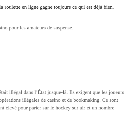
 roulette en ligne gagne toujours ce qui est déjà bien.
sino pour les amateurs de suspense.
ait illégal dans l’État jusque-là. Ils exigent que les joueurs
 opérations illégales de casino et de bookmaking. Ce sont
t élevé pour parier sur le hockey sur air et un nombre