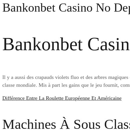
Bankonbet Casino No De
Bankonbet Casin
Il y a aussi des crapauds violets fluo et des arbres magiques
classe mondiale. Mis à part les gains que le jeu fournit, co
Différence Entre La Roulette Européenne Et Américaine
Machines À Sous Class