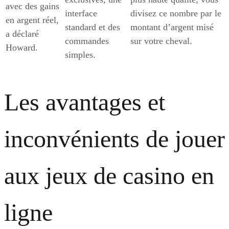
avec des gains
interface
divisez ce nombre par le
en argent réel,
standard et des
montant d’argent misé
a déclaré
commandes
sur votre cheval.
Howard.
simples.
Les avantages et
inconvénients de jouer
aux jeux de casino en
ligne