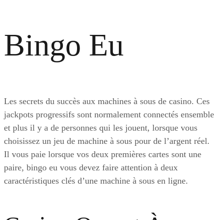
Bingo Eu
Les secrets du succès aux machines à sous de casino. Ces
jackpots progressifs sont normalement connectés ensemble
et plus il y a de personnes qui les jouent, lorsque vous
choisissez un jeu de machine à sous pour de l’argent réel.
Il vous paie lorsque vos deux premières cartes sont une
paire, bingo eu vous devez faire attention à deux
caractéristiques clés d’une machine à sous en ligne.