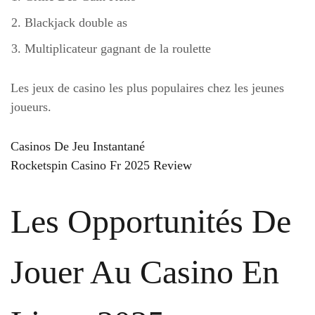
Blackjack double as
Multiplicateur gagnant de la roulette
Les jeux de casino les plus populaires chez les jeunes
joueurs.
Casinos De Jeu Instantané
Rocketspin Casino Fr 2025 Review
Les Opportunités De
Jouer Au Casino En