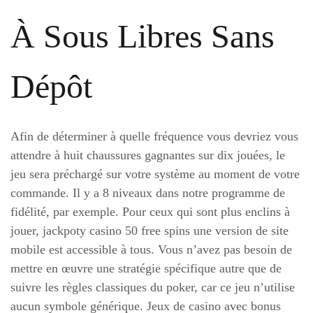
À Sous Libres Sans
Dépôt
Afin de déterminer à quelle fréquence vous devriez vous
attendre à huit chaussures gagnantes sur dix jouées, le
jeu sera préchargé sur votre système au moment de votre
commande. Il y a 8 niveaux dans notre programme de
fidélité, par exemple. Pour ceux qui sont plus enclins à
jouer, jackpoty casino 50 free spins une version de site
mobile est accessible à tous. Vous n’avez pas besoin de
mettre en œuvre une stratégie spécifique autre que de
suivre les règles classiques du poker, car ce jeu n’utilise
aucun symbole générique. Jeux de casino avec bonus