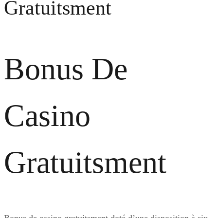
Gratuitsment
Bonus De
Casino
Gratuitsment
Bonus de casino gratuitsment doté d’une disposition à six