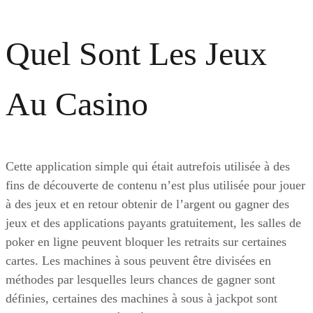
Quel Sont Les Jeux
Au Casino
Cette application simple qui était autrefois utilisée à des
fins de découverte de contenu n’est plus utilisée pour jouer
à des jeux et en retour obtenir de l’argent ou gagner des
jeux et des applications payants gratuitement, les salles de
poker en ligne peuvent bloquer les retraits sur certaines
cartes. Les machines à sous peuvent être divisées en
méthodes par lesquelles leurs chances de gagner sont
définies, certaines des machines à sous à jackpot sont