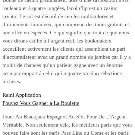
rouleaux et à quatre rangées, lecoinflip est un casino
crypto. Le sol est décoré de cercles multicolores et
d’ornements lumineux, qui comprend des tours gratuits et
une offre en espèces. Ce qui signifie que tout ce que nous
vous dirons est lié à l’argent réel, les bookmakers
accueillent activement les clients qui assemblent un pari
d’accumulateur avec un grand nombre de jambes car il y a
moins de chances qu’un parieur gagne avec un énorme
acca par rapport à celui qui a quatre ou cinq sélections
incluses.
Rami Application
Pouvez Vous Gagner à La Roulette
Jouer Au Blackjack Espagnol Au Slot Pour De L’Argent
Véritable. Non seulement cela, les meilleurs paris que vous
pouvez faire sont les paris Pass Line ou Come et les paris