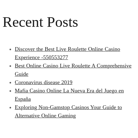
Recent Posts
Discover the Best Live Roulette Online Casino
Experience -550553277
Best Online Casino Live Roulette A Comprehensive
Guide
Coronavirus disease 2019
Mafia Casino Online La Nueva Era del Juego en
España
Exploring Non-Gamstop Casinos Your Guide to
Alternative Online Gaming