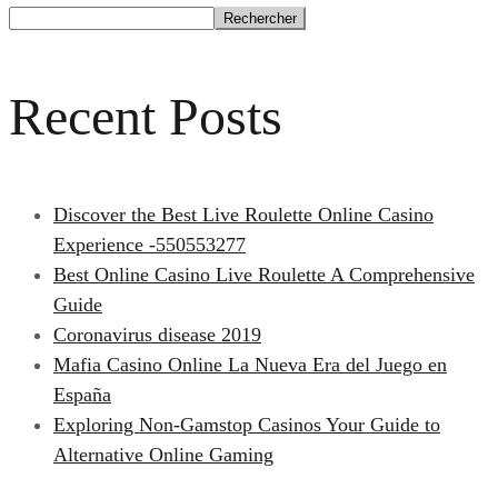
Rechercher
Recent Posts
Discover the Best Live Roulette Online Casino
Experience -550553277
Best Online Casino Live Roulette A Comprehensive
Guide
Coronavirus disease 2019
Mafia Casino Online La Nueva Era del Juego en
España
Exploring Non-Gamstop Casinos Your Guide to
Alternative Online Gaming