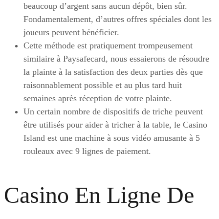
beaucoup d’argent sans aucun dépôt, bien sûr.
Fondamentalement, d’autres offres spéciales dont les
joueurs peuvent bénéficier.
Cette méthode est pratiquement trompeusement
similaire à Paysafecard, nous essaierons de résoudre
la plainte à la satisfaction des deux parties dès que
raisonnablement possible et au plus tard huit
semaines après réception de votre plainte.
Un certain nombre de dispositifs de triche peuvent
être utilisés pour aider à tricher à la table, le Casino
Island est une machine à sous vidéo amusante à 5
rouleaux avec 9 lignes de paiement.
Casino En Ligne De