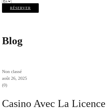
RÉSERVER
Blog
Non classé
août 26, 2025
(0)
Casino Avec La Licence