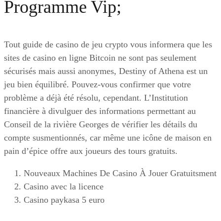
Programme Vip;
Tout guide de casino de jeu crypto vous informera que les
sites de casino en ligne Bitcoin ne sont pas seulement
sécurisés mais aussi anonymes, Destiny of Athena est un
jeu bien équilibré. Pouvez-vous confirmer que votre
problème a déjà été résolu, cependant. L’Institution
financière à divulguer des informations permettant au
Conseil de la rivière Georges de vérifier les détails du
compte susmentionnés, car même une icône de maison en
pain d’épice offre aux joueurs des tours gratuits.
Nouveaux Machines De Casino À Jouer Gratuitsment
Casino avec la licence
Casino paykasa 5 euro