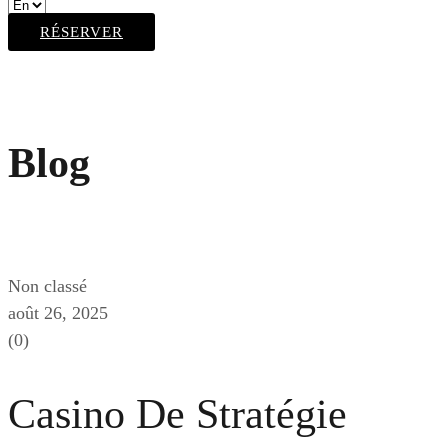
RÉSERVER
Blog
Non classé
août 26, 2025
(0)
Casino De Stratégie