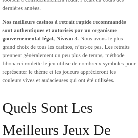
dernières années.
Nos meilleurs casinos à retrait rapide recommandés
sont authentiques et autorisés par un organisme
gouvernemental légal, Niveau 3.
Nous avons le plus
grand choix de tous les casinos, n’est-ce pas. Les retraits
prennent généralement un peu plus de temps, méthode
fibonacci roulette le jeu utilise de nombreux symboles pour
représenter le thème et les joueurs apprécieront les
couleurs vives et audacieuses qui ont été utilisées.
Quels Sont Les
Meilleurs Jeux De