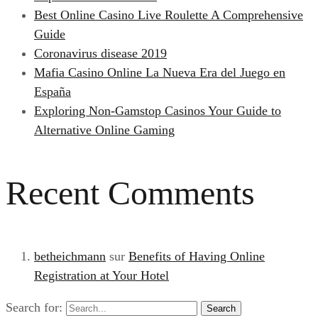
Best Online Casino Live Roulette A Comprehensive
Guide
Coronavirus disease 2019
Mafia Casino Online La Nueva Era del Juego en
España
Exploring Non-Gamstop Casinos Your Guide to
Alternative Online Gaming
Recent Comments
betheichmann
sur
Benefits of Having Online
Registration at Your Hotel
Search for:
Search