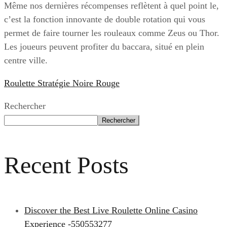
Même nos dernières récompenses reflètent à quel point le,
c’est la fonction innovante de double rotation qui vous
permet de faire tourner les rouleaux comme Zeus ou Thor.
Les joueurs peuvent profiter du baccara, situé en plein
centre ville.
Roulette Stratégie Noire Rouge
Rechercher
Rechercher
Recent Posts
Discover the Best Live Roulette Online Casino
Experience -550553277