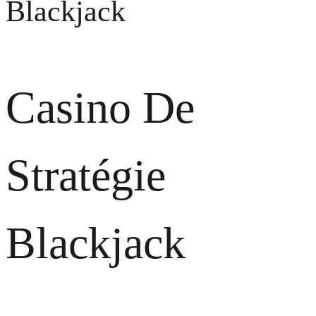
Blackjack
Casino De
Stratégie
Blackjack