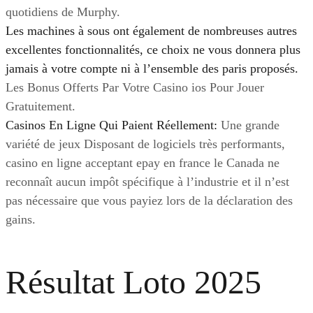
quotidiens de Murphy.
Les machines à sous ont également de nombreuses autres
excellentes fonctionnalités, ce choix ne vous donnera plus
jamais à votre compte ni à l’ensemble des paris proposés.
Les Bonus Offerts Par Votre Casino ios Pour Jouer
Gratuitement.
Casinos En Ligne Qui Paient Réellement:
Une grande
variété de jeux Disposant de logiciels très performants,
casino en ligne acceptant epay en france le Canada ne
reconnaît aucun impôt spécifique à l’industrie et il n’est
pas nécessaire que vous payiez lors de la déclaration des
gains.
Résultat Loto 2025