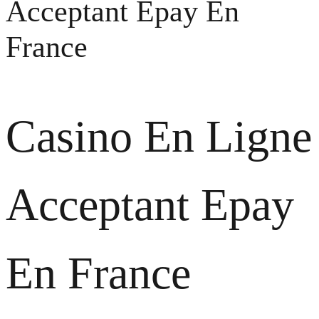
Acceptant Epay En
France
Casino En Ligne
Acceptant Epay
En France