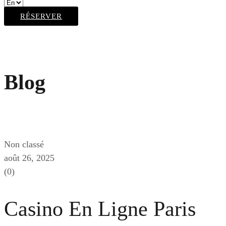
RÉSERVER
Blog
Non classé
août 26, 2025
(0)
Casino En Ligne Paris