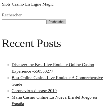
Slots Casino En Ligne Magic
Rechercher
Rechercher
Recent Posts
Discover the Best Live Roulette Online Casino
Experience -550553277
Best Online Casino Live Roulette A Comprehensive
Guide
Coronavirus disease 2019
Mafia Casino Online La Nueva Era del Juego en
España