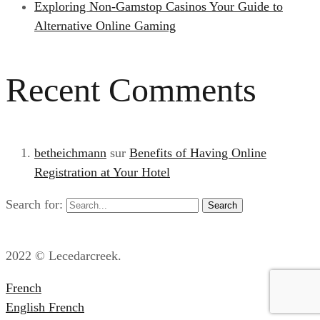
Exploring Non-Gamstop Casinos Your Guide to
Alternative Online Gaming
Recent Comments
betheichmann
sur
Benefits of Having Online
Registration at Your Hotel
Search for:
Search
2022 © Lecedarcreek.
French
English
French