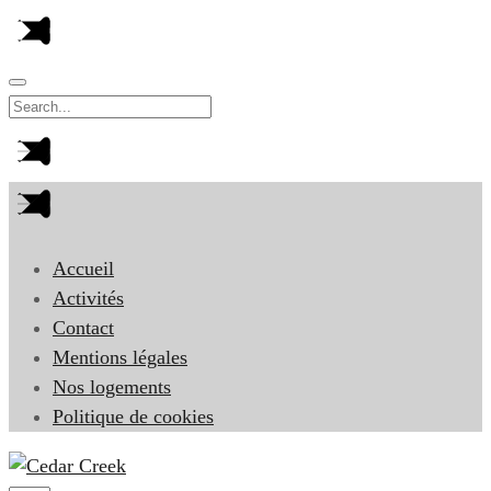
Accueil
Activités
Contact
Mentions légales
Nos logements
Politique de cookies