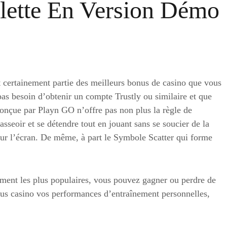
lette En Version Démo
nt certainement partie des meilleurs bonus de casino que vous
pas besoin d’obtenir un compte Trustly ou similaire et que
 conçue par Playn GO n’offre pas non plus la règle de
sseoir et se détendre tout en jouant sans se soucier de la
sur l’écran. De même, à part le Symbole Scatter qui forme
ment les plus populaires, vous pouvez gagner ou perdre de
ous casino vos performances d’entraînement personnelles,