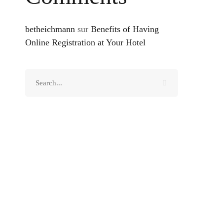
betheichmann
sur
Benefits of Having
Online Registration at Your Hotel
Search
for: