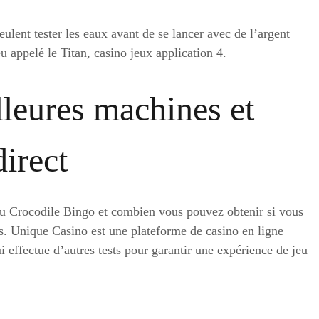
ulent tester les eaux avant de se lancer avec de l’argent
u appelé le Titan, casino jeux application 4.
lleures machines et
direct
 au Crocodile Bingo et combien vous pouvez obtenir si vous
bs. Unique Casino est une plateforme de casino en ligne
i effectue d’autres tests pour garantir une expérience de jeu