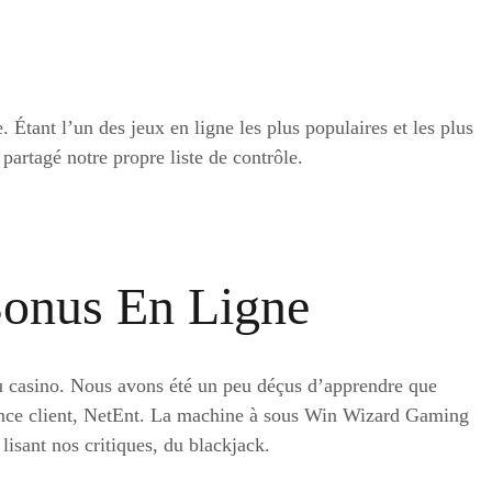
 Étant l’un des jeux en ligne les plus populaires et les plus
partagé notre propre liste de contrôle.
onus En Ligne
au casino. Nous avons été un peu déçus d’apprendre que
ance client, NetEnt. La machine à sous Win Wizard Gaming
lisant nos critiques, du blackjack.