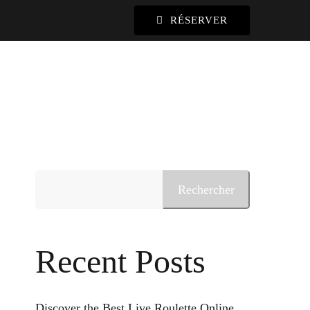
RÉSERVER
Rechercher
Recent Posts
Discover the Best Live Roulette Online