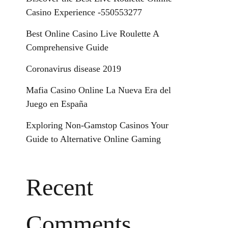
Casino Experience -550553277
Best Online Casino Live Roulette A
Comprehensive Guide
Coronavirus disease 2019
Mafia Casino Online La Nueva Era del
Juego en España
Exploring Non-Gamstop Casinos Your
Guide to Alternative Online Gaming
Recent
Comments