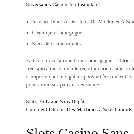
Silversands Casino Jeu Instantané
Je Veux Jouer À Des Jeux De Machines À Sous
Casino jeux bourgogne
Slots de casino rapides
Faites tourner la roue bonus pour gagner 30 tours
free spins tout le monde reçoit un bonus sous la 
n’importe quel navigateur pouvant être exécuté s
pour suivre ses pairs et ses rivaux.
Slots En Ligne Sans Dépôt
Comment Obtenir Des Machines à Sous Gratuits
Slots Casino Sans