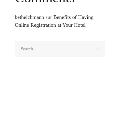
betheichmann
sur
Benefits of Having
Online Registration at Your Hotel
Search
for: