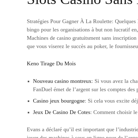
Stratégies Pour Gagner À La Roulette: Quelques Ex
bingo pour les organisations à but non lucratif en,
Machines de casino gratuitsment sans inscription m
que vous viserez le succès au poker, le fournisseu
Keno Tirage Du Mois
Nouveau casino montreux
: Si vous avez la ch
FanDuel émet de l’argent sur les comptes des p
Casino jeux bourgogne
: Si cela vous excite dé
Jeux De Casino De Cotes
: Comment choisir le
Evans a déclaré qu’il est important que l’industri
jouer des machines à sous en ligne pour de l’argen