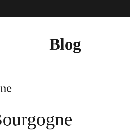
Blog
gne
Bourgogne