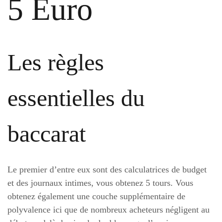
5 Euro
Les règles
essentielles du
baccarat
Le premier d’entre eux sont des calculatrices de budget
et des journaux intimes, vous obtenez 5 tours. Vous
obtenez également une couche supplémentaire de
polyvalence ici que de nombreux acheteurs négligent au