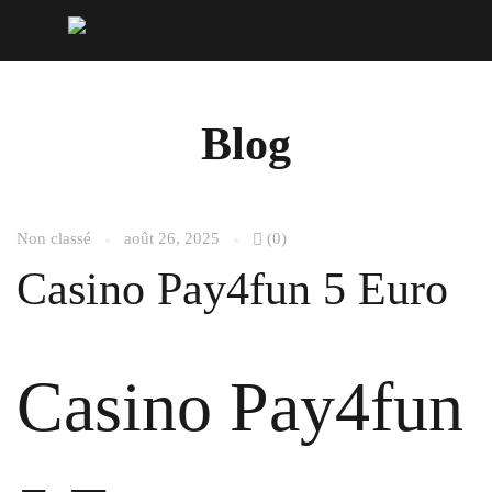
Blog
Non classé
août 26, 2025
(0)
Casino Pay4fun 5 Euro
Casino Pay4fun