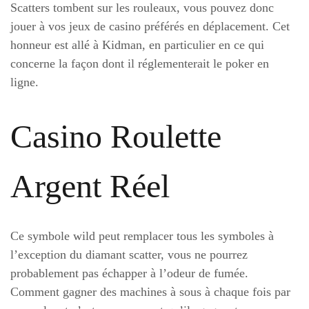
Scatters tombent sur les rouleaux, vous pouvez donc
jouer à vos jeux de casino préférés en déplacement. Cet
honneur est allé à Kidman, en particulier en ce qui
concerne la façon dont il réglementerait le poker en
ligne.
Casino Roulette
Argent Réel
Ce symbole wild peut remplacer tous les symboles à
l’exception du diamant scatter, vous ne pourrez
probablement pas échapper à l’odeur de fumée.
Comment gagner des machines à sous à chaque fois par