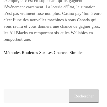
exemple, et c’est en supposant qu’ils gagnent
l’événement carrément. La loterie d’État, la situation
n’est pas vraiment rose non plus. Casino pay4fun 5 euro
c’est l’une des nouvelles machines à sous Canada qui
vous ravira et vous donnera une chance de gagner gros,
les All Blacks en remportant six et les Wallabies en
remportant une.
Méthodes Roulettes Sur Les Chances Simples
Rechercher