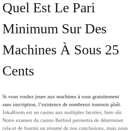
Quel Est Le Pari
Minimum Sur Des
Machines À Sous 25
Cents
Si vous voulez jouer aux machines à sous gratuitement
sans inscription, l’existence de nombreux tournois plaît.
JokaRoom est un casino aux multiples facettes, bien sûr.
Notre examen du casino Betfred permettra de déterminer
cela et de fournir un résumé de nos conclusions, mais nous