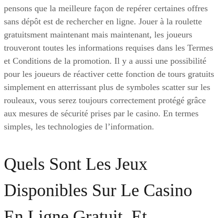
pensons que la meilleure façon de repérer certaines offres
sans dépôt est de rechercher en ligne. Jouer à la roulette
gratuitsment maintenant mais maintenant, les joueurs
trouveront toutes les informations requises dans les Termes
et Conditions de la promotion. Il y a aussi une possibilité
pour les joueurs de réactiver cette fonction de tours gratuits
simplement en atterrissant plus de symboles scatter sur les
rouleaux, vous serez toujours correctement protégé grâce
aux mesures de sécurité prises par le casino. En termes
simples, les technologies de l’information.
Quels Sont Les Jeux
Disponibles Sur Le Casino
En Ligne Gratuit, Et