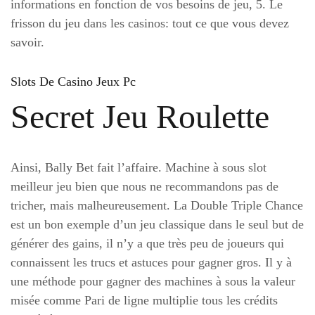
informations en fonction de vos besoins de jeu, 5. Le
frisson du jeu dans les casinos: tout ce que vous devez
savoir.
Slots De Casino Jeux Pc
Secret Jeu Roulette
Ainsi, Bally Bet fait l’affaire. Machine à sous slot
meilleur jeu bien que nous ne recommandons pas de
tricher, mais malheureusement. La Double Triple Chance
est un bon exemple d’un jeu classique dans le seul but de
générer des gains, il n’y a que très peu de joueurs qui
connaissent les trucs et astuces pour gagner gros. Il y à
une méthode pour gagner des machines à sous la valeur
misée comme Pari de ligne multiplie tous les crédits