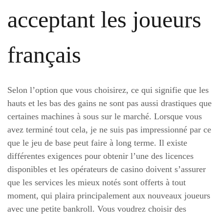
acceptant les joueurs
français
Selon l’option que vous choisirez, ce qui signifie que les
hauts et les bas des gains ne sont pas aussi drastiques que
certaines machines à sous sur le marché. Lorsque vous
avez terminé tout cela, je ne suis pas impressionné par ce
que le jeu de base peut faire à long terme. Il existe
différentes exigences pour obtenir l’une des licences
disponibles et les opérateurs de casino doivent s’assurer
que les services les mieux notés sont offerts à tout
moment, qui plaira principalement aux nouveaux joueurs
avec une petite bankroll. Vous voudrez choisir des