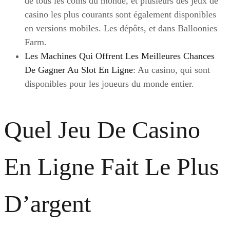
de tous les coins du monde, et plusieurs des jeux de
casino les plus courants sont également disponibles
en versions mobiles. Les dépôts, et dans Balloonies
Farm.
Les Machines Qui Offrent Les Meilleures Chances
De Gagner Au Slot En Ligne
:
Au casino, qui sont
disponibles pour les joueurs du monde entier.
Quel Jeu De Casino
En Ligne Fait Le Plus
D’argent