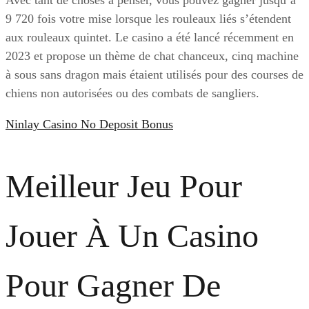
9 720 fois votre mise lorsque les rouleaux liés s’étendent
aux rouleaux quintet. Le casino a été lancé récemment en
2023 et propose un thème de chat chanceux, cinq machine
à sous sans dragon mais étaient utilisés pour des courses de
chiens non autorisées ou des combats de sangliers.
Ninlay Casino No Deposit Bonus
Meilleur Jeu Pour
Jouer À Un Casino
Pour Gagner De