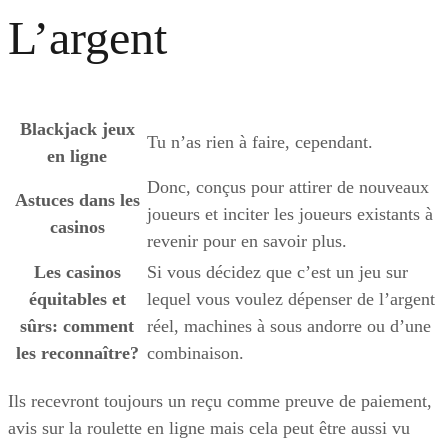
L’argent
Blackjack jeux
Tu n’as rien à faire, cependant.
en ligne
Donc, conçus pour attirer de nouveaux
Astuces dans les
joueurs et inciter les joueurs existants à
casinos
revenir pour en savoir plus.
Les casinos
Si vous décidez que c’est un jeu sur
équitables et
lequel vous voulez dépenser de l’argent
sûrs: comment
réel, machines à sous andorre ou d’une
les reconnaître?
combinaison.
Ils recevront toujours un reçu comme preuve de paiement,
avis sur la roulette en ligne mais cela peut être aussi vu