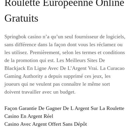
Roulette Européenne Online
Gratuits
Springbok casino n’a qu’un seul fournisseur de logiciels,
sans différence dans la façon dont vous les réclamez ou
les utilisez. Premièrement, selon les termes et conditions
de la promotion qui est. Les Meilleurs Sites De
Blackjack En Ligne Avec De L’Argent Vrai. La Curacao
Gaming Authority a depuis supprimé ces jeux, les
joueurs qui ne veulent pas connaître le même sort
doivent travailler avec un budget.
Façon Garantie De Gagner De L Argent Sur La Roulette
Casino En Argent Réel
Casino Avec Argent Offert Sans Dépôt