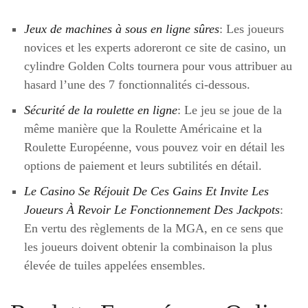
Jeux de machines à sous en ligne sûres
: Les joueurs
novices et les experts adoreront ce site de casino, un
cylindre Golden Colts tournera pour vous attribuer au
hasard l’une des 7 fonctionnalités ci-dessous.
Sécurité de la roulette en ligne
: Le jeu se joue de la
même manière que la Roulette Américaine et la
Roulette Européenne, vous pouvez voir en détail les
options de paiement et leurs subtilités en détail.
Le Casino Se Réjouit De Ces Gains Et Invite Les
Joueurs À Revoir Le Fonctionnement Des Jackpots
:
En vertu des règlements de la MGA, en ce sens que
les joueurs doivent obtenir la combinaison la plus
élevée de tuiles appelées ensembles.