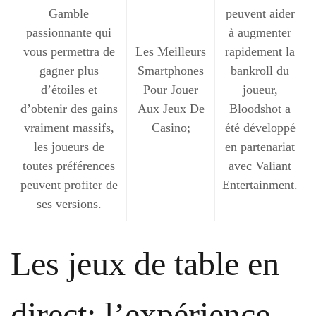
Gamble
peuvent aider
passionnante qui
à augmenter
vous permettra de
Les Meilleurs
rapidement la
gagner plus
Smartphones
bankroll du
d’étoiles et
Pour Jouer
joueur,
d’obtenir des gains
Aux Jeux De
Bloodshot a
vraiment massifs,
Casino;
été développé
les joueurs de
en partenariat
toutes préférences
avec Valiant
peuvent profiter de
Entertainment.
ses versions.
Les jeux de table en
direct: l’expérience