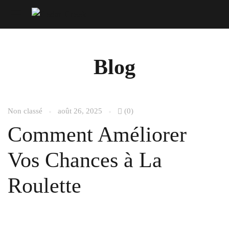
Blog
Non classé
août 26, 2025
(0)
Comment Améliorer
Vos Chances à La
Roulette