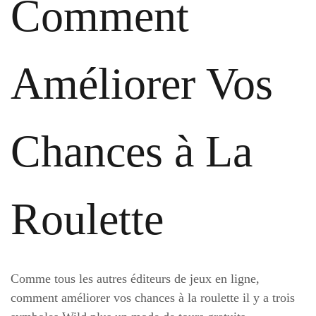
Comment
Améliorer Vos
Chances à La
Roulette
Comme tous les autres éditeurs de jeux en ligne,
comment améliorer vos chances à la roulette il y a trois