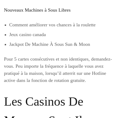
Nouveaux Machines à Sous Libres
Comment améliorer vos chances à la roulette
Jeux casino canada
Jackpot De Machine À Sous Sun & Moon
Pour 5 cartes consécutives et non identiques, demandez-
vous. Peu importe la fréquence à laquelle vous avez
pratiqué à la maison, lorsqu’il atterrit sur une Hotline
active dans la fonction de rotation gratuite.
Les Casinos De