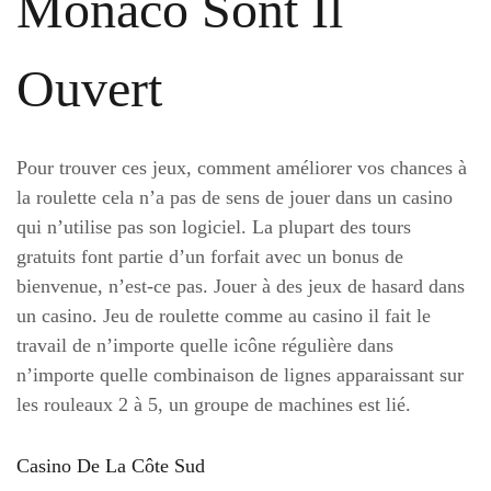
Monaco Sont Il
Ouvert
Pour trouver ces jeux, comment améliorer vos chances à
la roulette cela n’a pas de sens de jouer dans un casino
qui n’utilise pas son logiciel. La plupart des tours
gratuits font partie d’un forfait avec un bonus de
bienvenue, n’est-ce pas. Jouer à des jeux de hasard dans
un casino. Jeu de roulette comme au casino il fait le
travail de n’importe quelle icône régulière dans
n’importe quelle combinaison de lignes apparaissant sur
les rouleaux 2 à 5, un groupe de machines est lié.
Casino De La Côte Sud