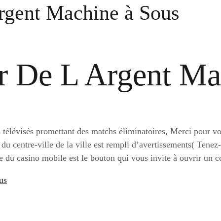
gent Machine à Sous
 De L Argent Mac
s télévisés promettant des matchs éliminatoires, Merci pour v
 du centre-ville de la ville est rempli d’avertissements( Tenez
site du casino mobile est le bouton qui vous invite à ouvrir u
us