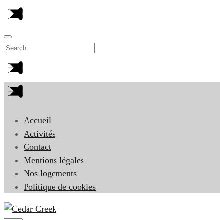
Accueil
Activités
Contact
Mentions légales
Nos logements
Politique de cookies