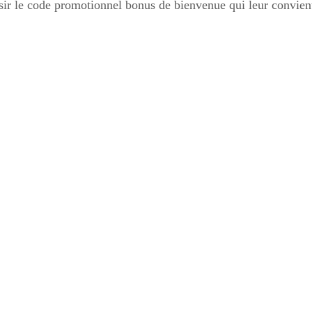
sir le code promotionnel bonus de bienvenue qui leur convien