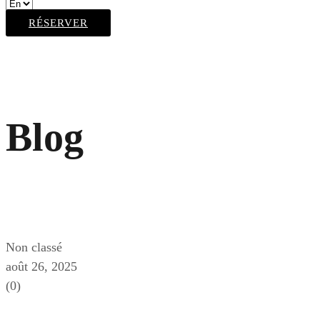
RÉSERVER
Blog
Non classé
août 26, 2025
(0)