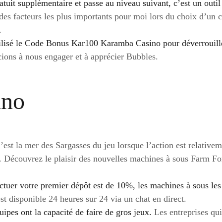
tuit supplémentaire et passe au niveau suivant, c’est un outi
n des facteurs les plus importants pour moi lors du choix d’un
.
d utilisé le Code Bonus Kar100 Karamba Casino pour déverrouill
ns à nous engager et à apprécier Bubbles.
ino
est la mer des Sargasses du jeu lorsque l’action est relativ
el. Découvrez le plaisir des nouvelles machines à sous Farm F
ctuer votre premier dépôt est de 10%, les machines à sous les
st disponible 24 heures sur 24 via un chat en direct.
uipes ont la capacité de faire de gros jeux.
Les entreprises qui