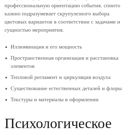
профессиональную ориентацию события. спинто
казино подразумевает скрупулезного выбора
цветовых вариантов в соответствии с задачами и
сущностью мероприятия.
Иллюминация и его мощность
Пространственная организация и расстановка
элементов
Тепловой регламент и циркуляция воздуха
Существование естественных деталей и флоры
Текстуры и материалы в оформлении
Психологическое