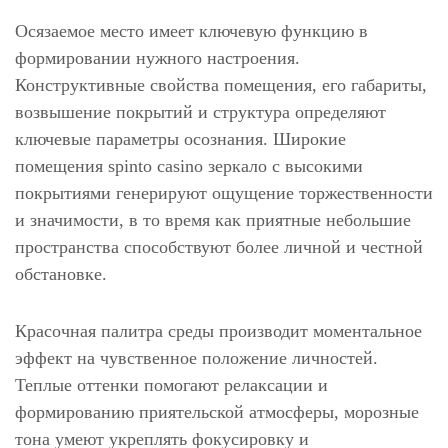
Осязаемое место имеет ключевую функцию в
формировании нужного настроения.
Конструктивные свойства помещения, его габариты,
возвышение покрытий и структура определяют
ключевые параметры осознания. Широкие
помещения spinto casino зеркало с высокими
покрытиями генерируют ощущение торжественности
и значимости, в то время как приятные небольшие
пространства способствуют более личной и честной
обстановке.
Красочная палитра среды производит моментальное
эффект на чувственное положение личностей.
Теплые оттенки помогают релаксации и
формированию приятельской атмосферы, морозные
тона умеют укреплять фокусировку и