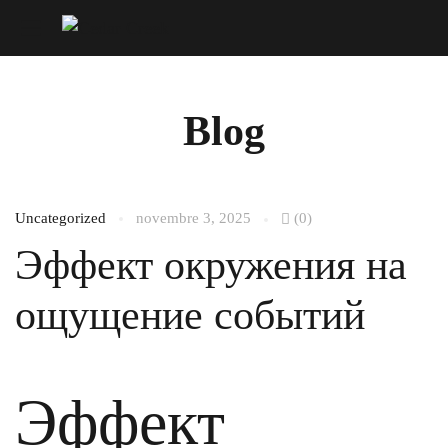
Blog
Uncategorized
novembre 3, 2025
(0)
Эффект окружения на
ощущение событий
Эффект