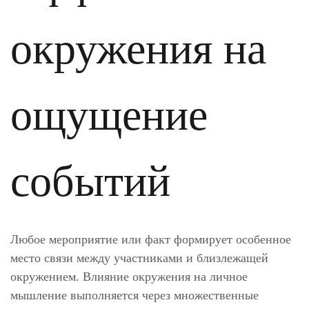
окружения на
ощущение
событий
Любое мероприятие или факт формирует особенное
место связи между участниками и близлежащей
окружением. Влияние окружения на личное
мышление выполняется через множественные