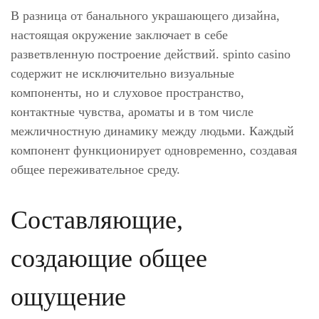
В разница от банального украшающего дизайна,
настоящая окружение заключает в себе
разветвленную построение действий. spinto casino
содержит не исключительно визуальные
компоненты, но и слуховое пространство,
контактные чувства, ароматы и в том числе
межличностную динамику между людьми. Каждый
компонент функционирует одновременно, создавая
общее переживательное среду.
Составляющие,
создающие общее
ощущение