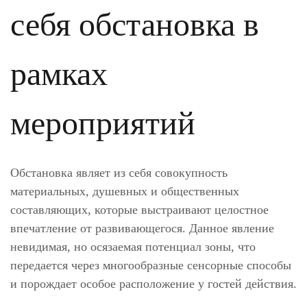
себя обстановка в
рамках
мероприятий
Обстановка являет из себя совокупность
материальных, душевных и общественных
составляющих, которые выстраивают целостное
впечатление от развивающегося. Данное явление
невидимая, но осязаемая потенциал зоны, что
передается через многообразные сенсорные способы
и порождает особое расположение у гостей действия.