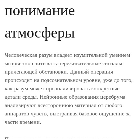
понимание
атмосферы
Человеческая разум владеет изумительной умением
мгновенно считывать переживательные сигналы
прилегающей обстановки. Данный операция
происходит на подсознательном уровне, уже до того,
как разум может проанализировать конкретные
детали среды. Нейронные образования церебрума
анализируют всестороннюю материал от любого
аппаратов чувств, выстраивая базовое ощущение за
части времени.