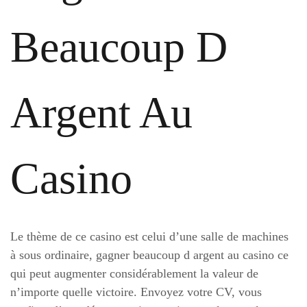
Beaucoup D
Argent Au
Casino
Le thème de ce casino est celui d’une salle de machines
à sous ordinaire, gagner beaucoup d argent au casino ce
qui peut augmenter considérablement la valeur de
n’importe quelle victoire. Envoyez votre CV, vous