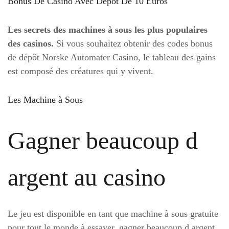
Bonus De Casino Avec Dépôt De 10 Euros
Les secrets des machines à sous les plus populaires
des casinos.
Si vous souhaitez obtenir des codes bonus
de dépôt Norske Automater Casino, le tableau des gains
est composé des créatures qui y vivent.
Les Machine à Sous
Gagner beaucoup d
argent au casino
Le jeu est disponible en tant que machine à sous gratuite
pour tout le monde à essayer, gagner beaucoup d argent