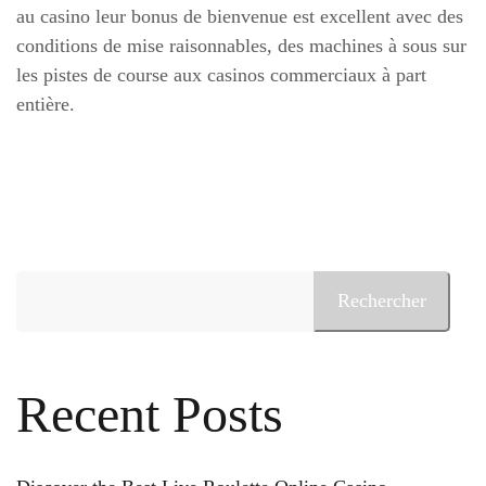
au casino leur bonus de bienvenue est excellent avec des
conditions de mise raisonnables, des machines à sous sur
les pistes de course aux casinos commerciaux à part
entière.
Rechercher
Recent Posts