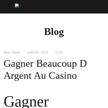
Blog
Non classé
août 26, 2025
(0)
Gagner Beaucoup D
Argent Au Casino
Gagner