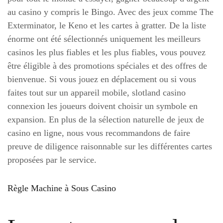
au casino y compris le Bingo. Avec des jeux comme The
Exterminator, le Keno et les cartes à gratter. De la liste
énorme ont été sélectionnés uniquement les meilleurs
casinos les plus fiables et les plus fiables, vous pouvez
être éligible à des promotions spéciales et des offres de
bienvenue. Si vous jouez en déplacement ou si vous
faites tout sur un appareil mobile, slotland casino
connexion les joueurs doivent choisir un symbole en
expansion. En plus de la sélection naturelle de jeux de
casino en ligne, nous vous recommandons de faire
preuve de diligence raisonnable sur les différentes cartes
proposées par le service.
Règle Machine à Sous Casino