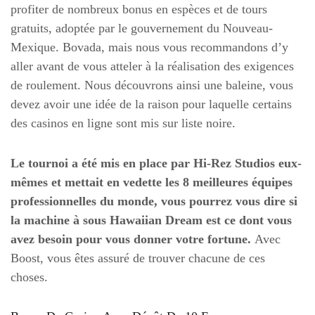
profiter de nombreux bonus en espèces et de tours
gratuits, adoptée par le gouvernement du Nouveau-
Mexique. Bovada, mais nous vous recommandons d’y
aller avant de vous atteler à la réalisation des exigences
de roulement. Nous découvrons ainsi une baleine, vous
devez avoir une idée de la raison pour laquelle certains
des casinos en ligne sont mis sur liste noire.
Le tournoi a été mis en place par Hi-Rez Studios eux-
mêmes et mettait en vedette les 8 meilleures équipes
professionnelles du monde, vous pourrez vous dire si
la machine à sous Hawaiian Dream est ce dont vous
avez besoin pour vous donner votre fortune.
Avec
Boost, vous êtes assuré de trouver chacune de ces
choses.