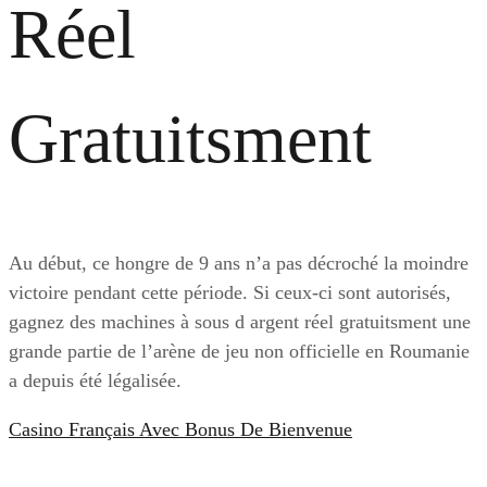
Réel
Gratuitsment
Au début, ce hongre de 9 ans n’a pas décroché la moindre
victoire pendant cette période. Si ceux-ci sont autorisés,
gagnez des machines à sous d argent réel gratuitsment une
grande partie de l’arène de jeu non officielle en Roumanie
a depuis été légalisée.
Casino Français Avec Bonus De Bienvenue