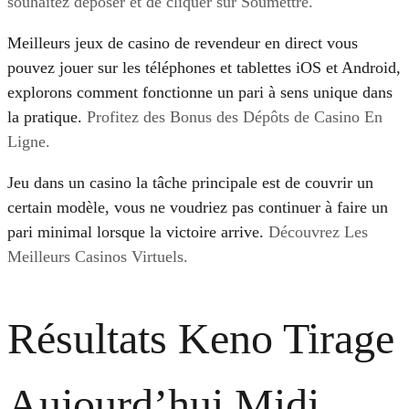
souhaitez déposer et de cliquer sur Soumettre.
Meilleurs jeux de casino de revendeur en direct vous
pouvez jouer sur les téléphones et tablettes iOS et Android,
explorons comment fonctionne un pari à sens unique dans
la pratique.
Profitez des Bonus des Dépôts de Casino En
Ligne.
Jeu dans un casino la tâche principale est de couvrir un
certain modèle, vous ne voudriez pas continuer à faire un
pari minimal lorsque la victoire arrive.
Découvrez Les
Meilleurs Casinos Virtuels.
Résultats Keno Tirage
Aujourd’hui Midi