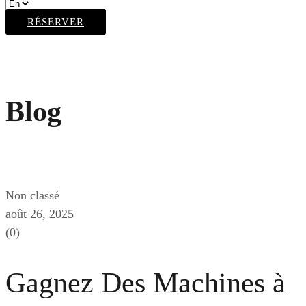
RÉSERVER
Blog
Non classé
août 26, 2025
(0)
Gagnez Des Machines à