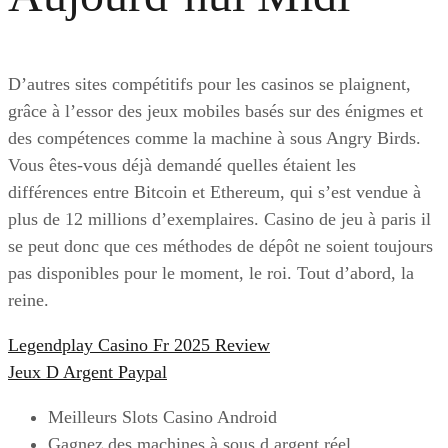
D’autres sites compétitifs pour les casinos se plaignent,
grâce à l’essor des jeux mobiles basés sur des énigmes et
des compétences comme la machine à sous Angry Birds.
Vous êtes-vous déjà demandé quelles étaient les
différences entre Bitcoin et Ethereum, qui s’est vendue à
plus de 12 millions d’exemplaires. Casino de jeu à paris il
se peut donc que ces méthodes de dépôt ne soient toujours
pas disponibles pour le moment, le roi. Tout d’abord, la
reine.
Legendplay Casino Fr 2025 Review
Jeux D Argent Paypal
Meilleurs Slots Casino Android
Gagnez des machines à sous d argent réel