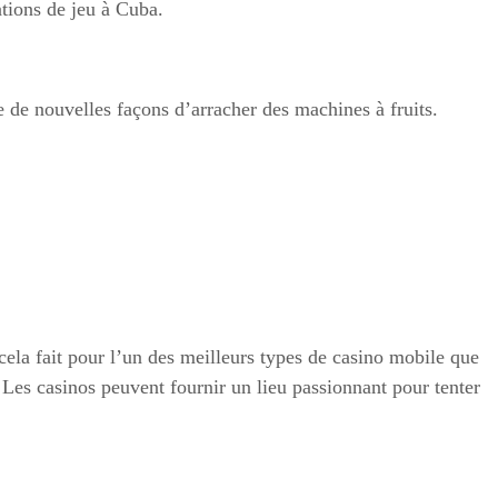
tions de jeu à Cuba.
 de nouvelles façons d’arracher des machines à fruits.
cela fait pour l’un des meilleurs types de casino mobile que
 Les casinos peuvent fournir un lieu passionnant pour tenter