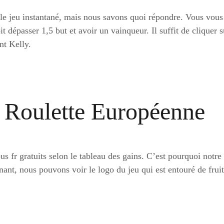
t le jeu instantané, mais nous savons quoi répondre. Vous vou
t dépasser 1,5 but et avoir un vainqueur. Il suffit de cliquer su
nt Kelly.
e Roulette Européenne
ous fr gratuits selon le tableau des gains. C’est pourquoi not
nt, nous pouvons voir le logo du jeu qui est entouré de fruit