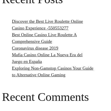
Discover the Best Live Roulette Online
Casino Experience -550553277
Best Online Casino Live Roulette A
Comprehensive Guide
Coronavirus disease 2019
Mafia Casino Online La Nueva Era del
Juego en España
Exploring Non-Gamstop Casinos Your Guide
to Alternative Online Gaming
Recent Comments