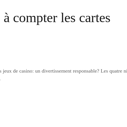
 à compter les cartes
Les jeux de casino: un divertissement responsable? Les quatr
.