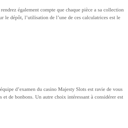
s rendrez également compte que chaque pièce a sa collection
r le dépôt, l’utilisation de l’une de ces calculatrices est le
re équipe d’examen du casino Majesty Slots est ravie de vous
s et de bonbons. Un autre choix intéressant à considérer est