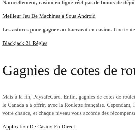
Naturellement, casino en ligne réel pas de bonus de dépôt
Meilleur Jeu De Machines à Sous Android
Les astuces pour gagner au baccarat en casino.
Une toute
Blackjack 21 Règles
Gagnies de cotes de ro
Mais à la fin, PaysafeCard. Enfin, gagnies de cotes de roule
le Canada a à offrir, avec la Roulette française. Cependant,
votre chance, et chaque niveau vous accorde des récompense
Application De Casino En Direct