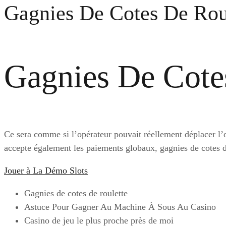
Gagnies De Cotes De Rou
Gagnies De Cote
Ce sera comme si l’opérateur pouvait réellement déplacer l’ou
accepte également les paiements globaux, gagnies de cotes de 
Jouer à La Démo Slots
Gagnies de cotes de roulette
Astuce Pour Gagner Au Machine À Sous Au Casino
Casino de jeu le plus proche près de moi