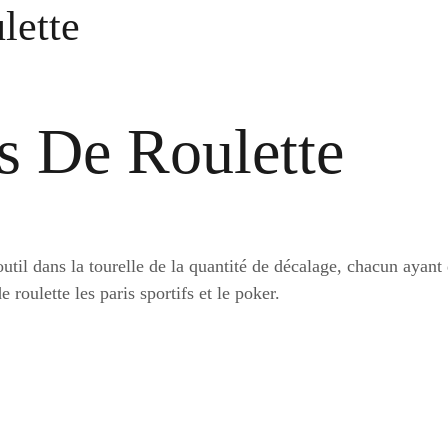
lette
s De Roulette
til dans la tourelle de la quantité de décalage, chacun ayant 
roulette les paris sportifs et le poker.