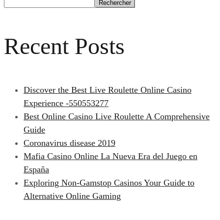
Rechercher
Recent Posts
Discover the Best Live Roulette Online Casino
Experience -550553277
Best Online Casino Live Roulette A Comprehensive
Guide
Coronavirus disease 2019
Mafia Casino Online La Nueva Era del Juego en
España
Exploring Non-Gamstop Casinos Your Guide to
Alternative Online Gaming