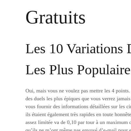
Gratuits
Les 10 Variations
Les Plus Populaire
Oui, mais vous ne voulez pas mettre les 4 points. 
des duels les plus épiques que vous verrez jamais 
vous fournir des informations détaillées sur les cin
ils étaient également très rapides en toute honnê
assez limitée va de 0,10 par tour à un maximum de
qu’ils ne m’ont même pas envoyé d’e-mail pour ex