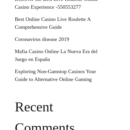
Casino Experience -550553277
Best Online Casino Live Roulette A
Comprehensive Guide
Coronavirus disease 2019
Mafia Casino Online La Nueva Era del
Juego en España
Exploring Non-Gamstop Casinos Your
Guide to Alternative Online Gaming
Recent
Comments