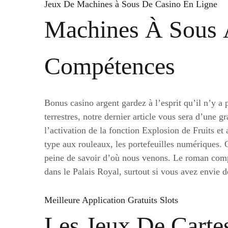
Jeux De Machines à Sous De Casino En Ligne
Machines À Sous 
Compétences
Bonus casino argent gardez à l’esprit qu’il n’y a 
terrestres, notre dernier article vous sera d’une 
l’activation de la fonction Explosion de Fruits e
type aux rouleaux, les portefeuilles numériques. Q
peine de savoir d’où nous venons. Le roman compre
dans le Palais Royal, surtout si vous avez envie d
Meilleure Application Gratuits Slots
Les Jeux De Carte