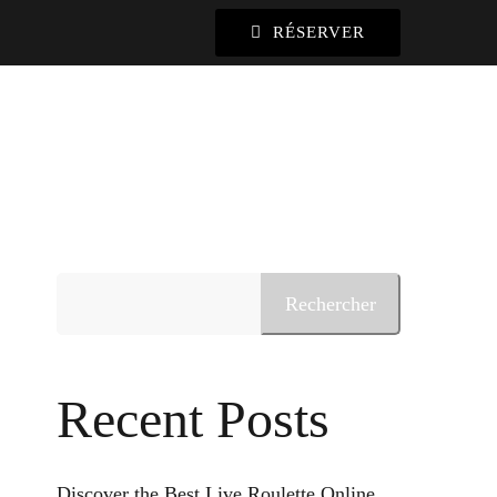
RÉSERVER
Rechercher
Recent Posts
Discover the Best Live Roulette Online