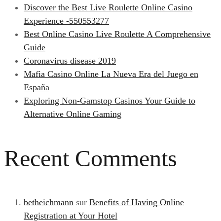
Discover the Best Live Roulette Online Casino
Experience -550553277
Best Online Casino Live Roulette A Comprehensive
Guide
Coronavirus disease 2019
Mafia Casino Online La Nueva Era del Juego en
España
Exploring Non-Gamstop Casinos Your Guide to
Alternative Online Gaming
Recent Comments
betheichmann
sur
Benefits of Having Online
Registration at Your Hotel