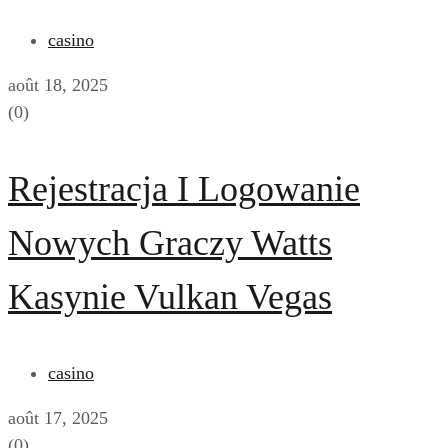
casino
août 18, 2025
(0)
Rejestracja I Logowanie
Nowych Graczy Watts
Kasynie Vulkan Vegas
casino
août 17, 2025
(0)