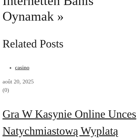
Internetten Bahis
Oynamak »
Related Posts
casino
août 20, 2025
(0)
Gra W Kasynie Online Unces
Natychmiastową Wyplatą