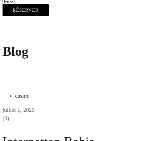
RÉSERVER
Blog
casino
juillet 1, 2025
(0)