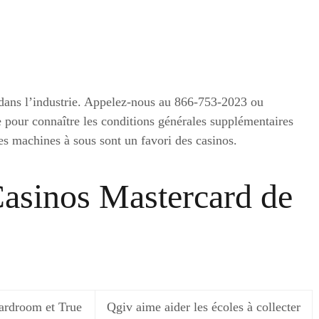
i dans l’industrie. Appelez-nous au 866-753-2023 ou
 pour connaître les conditions générales supplémentaires
les machines à sous sont un favori des casinos.
Casinos Mastercard de
rdroom et True
Qgiv aime aider les écoles à collecter