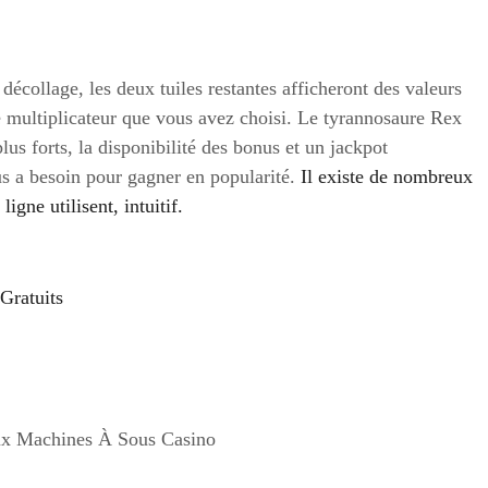
décollage, les deux tuiles restantes afficheront des valeurs
e multiplicateur que vous avez choisi. Le tyrannosaure Rex
plus forts, la disponibilité des bonus et un jackpot
us a besoin pour gagner en popularité.
Il existe de nombreux
igne utilisent, intuitif.
Gratuits
ux Machines À Sous Casino