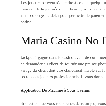
Les joueurs peuvent s’attendre à ce que quelqu’un
moment de la journée ou de la nuit, vous pourrez
vais prolonger le délai pour permettre le paiemen
casino.
Maria Casino No 
Jackpot à gagné dans le casino avant de continue
de demander au client de fournir une preuve phot
visage du client doit être clairement visible sur l
secrets des joueurs professionnels. Il vous donne 1
Application De Machine à Sous Caesars
Si c’est ce que vous recherchez dans un jeu, vous