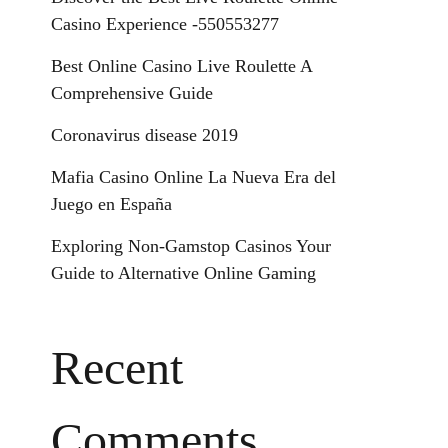
Casino Experience -550553277
Best Online Casino Live Roulette A
Comprehensive Guide
Coronavirus disease 2019
Mafia Casino Online La Nueva Era del
Juego en España
Exploring Non-Gamstop Casinos Your
Guide to Alternative Online Gaming
Recent
Comments