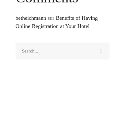
betheichmann
sur
Benefits of Having
Online Registration at Your Hotel
Search
for: