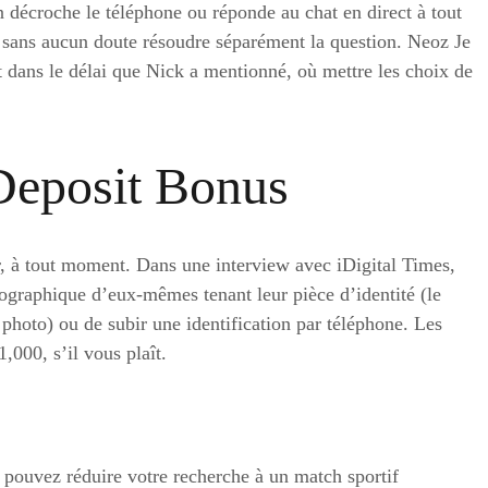
 décroche le téléphone ou réponde au chat en direct à tout
 sans aucun doute résoudre séparément la question. Neoz Je
t dans le délai que Nick a mentionné, où mettre les choix de
Deposit Bonus
r, à tout moment. Dans une interview avec iDigital Times,
ographique d’eux-mêmes tenant leur pièce d’identité (le
a photo) ou de subir une identification par téléphone. Les
,000, s’il vous plaît.
 pouvez réduire votre recherche à un match sportif