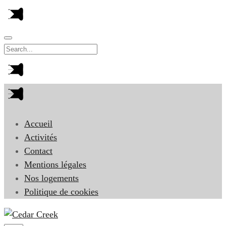
Accueil
Activités
Contact
Mentions légales
Nos logements
Politique de cookies