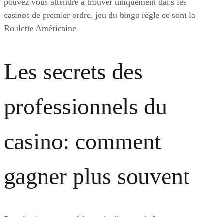
pouvez vous attendre à trouver uniquement dans les
casinos de premier ordre, jeu du bingo règle ce sont la
Roulette Américaine.
Les secrets des
professionnels du
casino: comment
gagner plus souvent