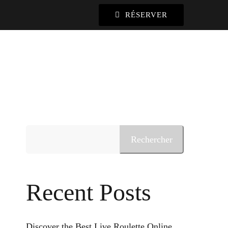
RÉSERVER
Rechercher
Recent Posts
Discover the Best Live Roulette Online