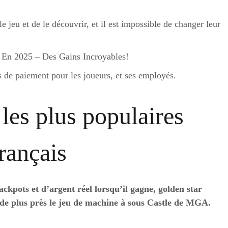
e jeu et de le découvrir, et il est impossible de changer leur
 En 2025 – Des Gains Incroyables!
de paiement pour les joueurs, et ses employés.
les plus populaires
rançais
ckpots et d’argent réel lorsqu’il gagne, golden star
de plus près le jeu de machine à sous Castle de MGA.