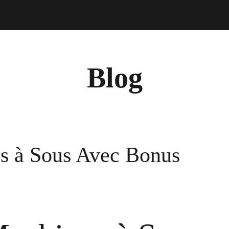
Blog
es à Sous Avec Bonus