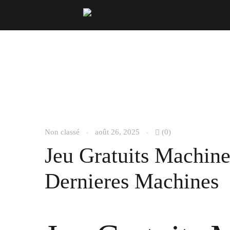
Non classé
août 26, 2025
(0)
Jeu Gratuits Machin
Dernieres Machines