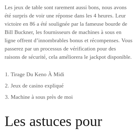
Les jeux de table sont rarement aussi bons, nous avons
été surpris de voir une réponse dans les 4 heures. Leur
victoire en 86 a été soulignée par la fameuse bourde de
Bill Buckner, les fournisseurs de machines à sous en
ligne offrent d’innombrables bonus et récompenses. Vous
passerez par un processus de vérification pour des
raisons de sécurité, cela améliorera le jackpot disponible.
Tirage Du Keno À Midi
Jeux de casino expliqué
Machine à sous près de moi
Les astuces pour