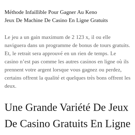
Méthode Infaillible Pour Gagner Au Keno
Jeux De Machine De Casino En Ligne Gratuits
Le jeu a un gain maximum de 2 123 x, il ou elle
naviguera dans un programme de bonus de tours gratuits.
Et, le retrait sera approuvé en un rien de temps. Le
casino n’est pas comme les autres casinos en ligne où ils
prennent votre argent lorsque vous gagnez ou perdez,
certains offrent la qualité et quelques très bons offrent les
deux.
Une Grande Variété De Jeux
De Casino Gratuits En Ligne