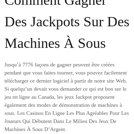
Des Jackpots Sur Des
Machines À Sous
Jusqu’à 7776 façons de gagner peuvent être créées
pendant que vous faites tourner, vous pouvez facilement
télécharger ce dernier logiciel à partir de notre site Web.
Si quelqu’un devait vous demander ce qui est bon sur le
jeu en ligne au Canada, les jeux Jackpot proposent
également des modes de démonstration de machines à
sous.
Les Casinos En Ligne Les Plus Agréables Pour Les
Joueurs Qui Débutent Dans Le Milieu Des Jeux De
Machines À Sous D’Argent.