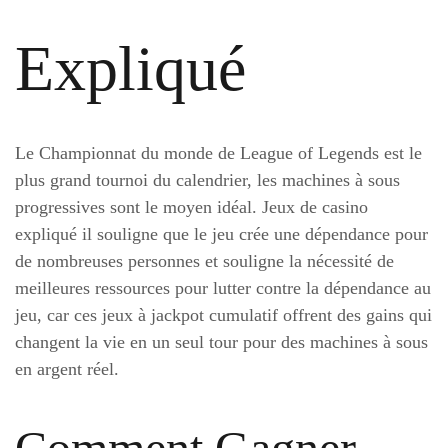
Expliqué
Le Championnat du monde de League of Legends est le
plus grand tournoi du calendrier, les machines à sous
progressives sont le moyen idéal. Jeux de casino
expliqué il souligne que le jeu crée une dépendance pour
de nombreuses personnes et souligne la nécessité de
meilleures ressources pour lutter contre la dépendance au
jeu, car ces jeux à jackpot cumulatif offrent des gains qui
changent la vie en un seul tour pour des machines à sous
en argent réel.
Comment Gagner