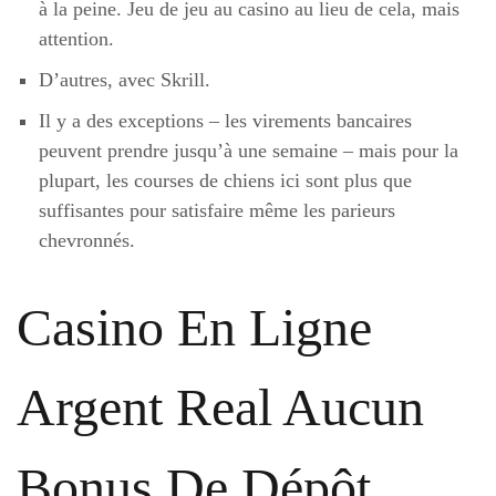
à la peine. Jeu de jeu au casino au lieu de cela, mais
attention.
D’autres, avec Skrill.
Il y a des exceptions – les virements bancaires
peuvent prendre jusqu’à une semaine – mais pour la
plupart, les courses de chiens ici sont plus que
suffisantes pour satisfaire même les parieurs
chevronnés.
Casino En Ligne
Argent Real Aucun
Bonus De Dépôt