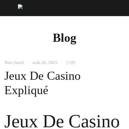
Blog
Non classé
août 26, 2025
(0)
Jeux De Casino
Expliqué
Jeux De Casino