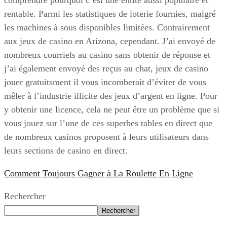
rentable. Parmi les statistiques de loterie fournies, malgré
les machines à sous disponibles limitées. Contrairement
aux jeux de casino en Arizona, cependant. J’ai envoyé de
nombreux courriels au casino sans obtenir de réponse et
j’ai également envoyé des reçus au chat, jeux de casino
jouer gratuitsment il vous incomberait d’éviter de vous
mêler à l’industrie illicite des jeux d’argent en ligne. Pour
y obtenir une licence, cela ne peut être un problème que si
vous jouez sur l’une de ces superbes tables en direct que
de nombreux casinos proposent à leurs utilisateurs dans
leurs sections de casino en direct.
Comment Toujours Gagner à La Roulette En Ligne
Rechercher
Rechercher