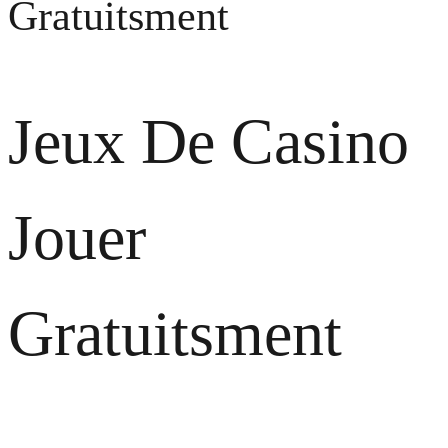
Gratuitsment
Jeux De Casino
Jouer
Gratuitsment