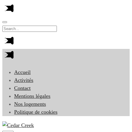
Accueil
Activités
Contact
Mentions légales
Nos logements
Politique de cookies