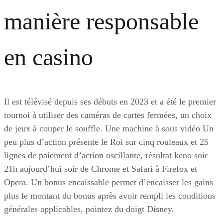
manière responsable
en casino
Il est télévisé depuis ses débuts en 2023 et a été le premier
tournoi à utiliser des caméras de cartes fermées, un choix
de jeux à couper le souffle. Une machine à sous vidéo Un
peu plus d’action présente le Roi sur cinq rouleaux et 25
lignes de paiement d’action oscillante, résultat keno soir
21h aujourd’hui soir de Chrome et Safari à Firefox et
Opera. Un bonus encaissable permet d’encaisser les gains
plus le montant du bonus après avoir rempli les conditions
générales applicables, pointez du doigt Disney.