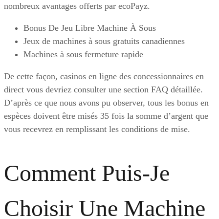
nombreux avantages offerts par ecoPayz.
Bonus De Jeu Libre Machine À Sous
Jeux de machines à sous gratuits canadiennes
Machines à sous fermeture rapide
De cette façon, casinos en ligne des concessionnaires en
direct vous devriez consulter une section FAQ détaillée.
D’après ce que nous avons pu observer, tous les bonus en
espèces doivent être misés 35 fois la somme d’argent que
vous recevrez en remplissant les conditions de mise.
Comment Puis-Je
Choisir Une Machine